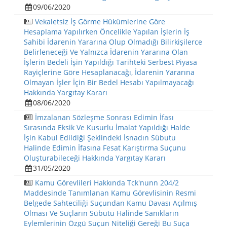
09/06/2020
Vekaletsiz İş Görme Hükümlerine Göre
Hesaplama Yapılırken Öncelikle Yapılan İşlerin İş
Sahibi İdarenin Yararına Olup Olmadığı Bilirkişilerce
Belirleneceği Ve Yalnızca İdarenin Yararına Olan
İşlerin Bedeli İşin Yapıldığı Tarihteki Serbest Piyasa
Rayiçlerine Göre Hesaplanacağı, İdarenin Yararına
Olmayan İşler İçin Bir Bedel Hesabı Yapılmayacağı
Hakkında Yargıtay Kararı
08/06/2020
İmzalanan Sözleşme Sonrası Edimin İfası
Sırasında Eksik Ve Kusurlu İmalat Yapıldığı Halde
İşin Kabul Edildiği Şeklindeki İsnadın Sübutu
Halinde Edimin İfasına Fesat Karıştırma Suçunu
Oluşturabileceği Hakkında Yargıtay Kararı
31/05/2020
Kamu Görevlileri Hakkında Tck'nunn 204/2
Maddesinde Tanımlanan Kamu Görevlisinin Resmi
Belgede Sahteciliği Suçundan Kamu Davası Açılmış
Olması Ve Suçların Sübutu Halinde Sanıkların
Eylemlerinin Özgü Suçun Niteliği Gereği Bu Suça