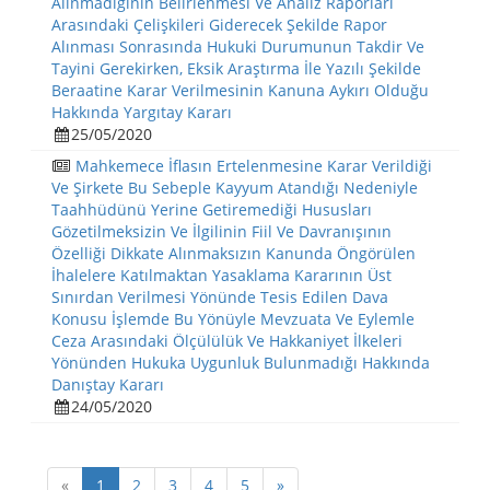
Alınmadığının Belirlenmesi Ve Analiz Raporları
Arasındaki Çelişkileri Giderecek Şekilde Rapor
Alınması Sonrasında Hukuki Durumunun Takdir Ve
Tayini Gerekirken, Eksik Araştırma İle Yazılı Şekilde
Beraatine Karar Verilmesinin Kanuna Aykırı Olduğu
Hakkında Yargıtay Kararı
25/05/2020
Mahkemece İflasın Ertelenmesine Karar Verildiği
Ve Şirkete Bu Sebeple Kayyum Atandığı Nedeniyle
Taahhüdünü Yerine Getiremediği Hususları
Gözetilmeksizin Ve İlgilinin Fiil Ve Davranışının
Özelliği Dikkate Alınmaksızın Kanunda Öngörülen
İhalelere Katılmaktan Yasaklama Kararının Üst
Sınırdan Verilmesi Yönünde Tesis Edilen Dava
Konusu İşlemde Bu Yönüyle Mevzuata Ve Eylemle
Ceza Arasındaki Ölçülülük Ve Hakkaniyet İlkeleri
Yönünden Hukuka Uygunluk Bulunmadığı Hakkında
Danıştay Kararı
24/05/2020
«
1
2
3
4
5
»