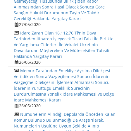
Gelmeyeceği Hususunda Bilirkişiden Rapor
Alınmasından Sonra Hasıl Olacak Sonuca Göre
Sanığın Hukuki Durumunun Tayin Ve Takdiri
Gerektiği Hakkında Yargıtay Kararı
27/05/2020
İdare Zararı Olan 16.112,76 Tl'nin Dava
Tarihinden İtibaren İşleyecek Ticari Faizi İle Birlikte
Ve Yargılama Giderleri İle Vekalet Ücretinin
Davalılardan Müştereken Ve Müteselsilen Tahsili
Hakkında Yargıtay Kararı
26/05/2020
Memur Tarafından Emekliye Ayrılma Dilekçesi
Verildikten Sonra Vazgeçilemesi Sonucu İdarenin
Vazgeçme Dilekçesini İşlemem Almaması Sonucu
İdarenin Yürüttüğü Emeklilik Sürecinin
Durdurulmasına Yönelik İdare Mahkemesi ve Bölge
İdare Mahkemesi Kararı
26/05/2020
Numunelerin Alındığı Depolarda Önceden Kalan
Kömür Bulunup Bulunmadığı Da Araştırılarak,
Numunelerin Usulüne Uygun Şekilde Alınıp