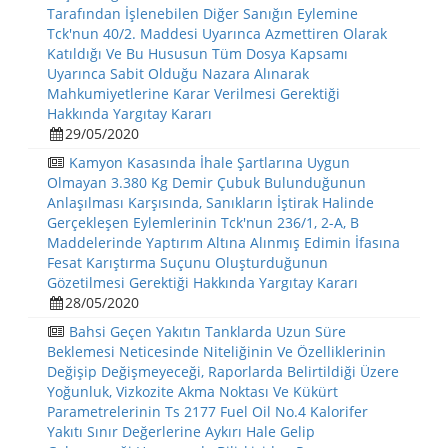
Tarafından İşlenebilen Diğer Sanığın Eylemine
Tck'nun 40/2. Maddesi Uyarınca Azmettiren Olarak
Katıldığı Ve Bu Hususun Tüm Dosya Kapsamı
Uyarınca Sabit Olduğu Nazara Alınarak
Mahkumiyetlerine Karar Verilmesi Gerektiği
Hakkında Yargıtay Kararı
29/05/2020
Kamyon Kasasında İhale Şartlarına Uygun
Olmayan 3.380 Kg Demir Çubuk Bulunduğunun
Anlaşılması Karşısında, Sanıkların İştirak Halinde
Gerçekleşen Eylemlerinin Tck'nun 236/1, 2-A, B
Maddelerinde Yaptırım Altına Alınmış Edimin İfasına
Fesat Karıştırma Suçunu Oluşturduğunun
Gözetilmesi Gerektiği Hakkında Yargıtay Kararı
28/05/2020
Bahsi Geçen Yakıtın Tanklarda Uzun Süre
Beklemesi Neticesinde Niteliğinin Ve Özelliklerinin
Değişip Değişmeyeceği, Raporlarda Belirtildiği Üzere
Yoğunluk, Vizkozite Akma Noktası Ve Kükürt
Parametrelerinin Ts 2177 Fuel Oil No.4 Kalorifer
Yakıtı Sınır Değerlerine Aykırı Hale Gelip