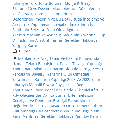
İtibariyle Yürürlükte Bulunan Mülga 818 Sayılı
Bk'nun 410 Ve Devamı Maddelerinde Düzenlenen
Vekâletsiz İş Görme Hükümlerinin
Değerlendirilmesinin Ve Bu Doğrultuda İnceleme Ve
Araştırma Yapılmasının, Yapılan İmalâtların İş
Sahibinin Belediye Olup Olmadığının
Araştırılmasının Ve Ayrıca İş Sahibinin Yararına Olup
Olmadığının Araştırılmasının Gerektiği Hakkında
Yargıtay Kararı
10/06/2020
Mahkemece Araç Tamir Ve Bakımı Konusunda
Uzman Teknik Bilirkişiden, Davacı Tarafça Yapıldığı
Kanıtlanan Bakım Ve Onarım İşleri İle Verdiği Yedek
Parçaların Davalı ... Yararına Olup Olmadığı,
Yararına İse Bunların Yapıldığı 2008 Ve 2009 Yılları
İtibarıyla Mahalli Piyasa Rayiçleri İle Bedeli
Konusunda, Rayiç Bedel İçerisinde Yüklenici Kârı İle
Kdv Olacağından Ayrıca Bunlar Eklenmeksizin
Gerekçeli Ve Denetime Elverişli Rapor Alınıp
Değerlendirilerek Ve Davadan Önce Temerrüt İhtarı
Bulunmadığı Da Gözetilerek Sonucuna Uygun Bir
Karar Verilmesi Gerektiği Hakkında Yargıtay Kararı