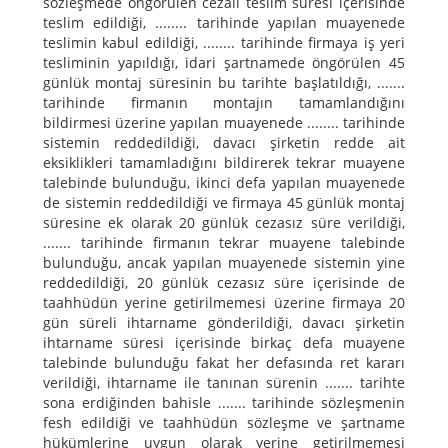
sözleşmede öngörülen cezalı teslim süresi içerisinde
teslim edildiği, ........ tarihinde yapılan muayenede
teslimin kabul edildiği, ........ tarihinde firmaya iş yeri
tesliminin yapıldığı, idari şartnamede öngörülen 45
günlük montaj süresinin bu tarihte başlatıldığı, .......
tarihinde firmanın montajın tamamlandığını
bildirmesi üzerine yapılan muayenede ........ tarihinde
sistemin reddedildiği, davacı şirketin redde ait
eksiklikleri tamamladığını bildirerek tekrar muayene
talebinde bulunduğu, ikinci defa yapılan muayenede
de sistemin reddedildiği ve firmaya 45 günlük montaj
süresine ek olarak 20 günlük cezasız süre verildiği,
....... tarihinde firmanın tekrar muayene talebinde
bulunduğu, ancak yapılan muayenede sistemin yine
reddedildiği, 20 günlük cezasız süre içerisinde de
taahhüdün yerine getirilmemesi üzerine firmaya 20
gün süreli ihtarname gönderildiği, davacı şirketin
ihtarname süresi içerisinde birkaç defa muayene
talebinde bulunduğu fakat her defasında ret kararı
verildiği, ihtarname ile tanınan sürenin ....... tarihte
sona erdiğinden bahisle ....... tarihinde sözleşmenin
fesh edildiği ve taahhüdün sözleşme ve şartname
hükümlerine uygun olarak yerine getirilmemesi