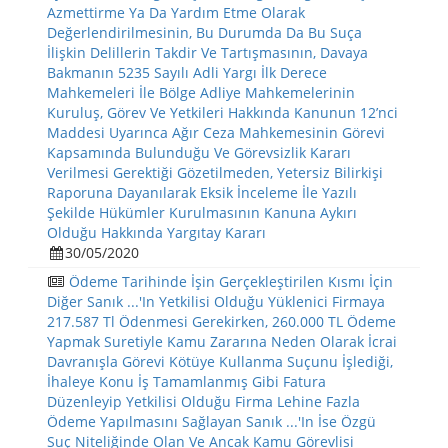
Azmettirme Ya Da Yardım Etme Olarak
Değerlendirilmesinin, Bu Durumda Da Bu Suça
İlişkin Delillerin Takdir Ve Tartışmasının, Davaya
Bakmanın 5235 Sayılı Adli Yargı İlk Derece
Mahkemeleri İle Bölge Adliye Mahkemelerinin
Kuruluş, Görev Ve Yetkileri Hakkında Kanunun 12’nci
Maddesi Uyarınca Ağır Ceza Mahkemesinin Görevi
Kapsamında Bulunduğu Ve Görevsizlik Kararı
Verilmesi Gerektiği Gözetilmeden, Yetersiz Bilirkişi
Raporuna Dayanılarak Eksik İnceleme İle Yazılı
Şekilde Hükümler Kurulmasının Kanuna Aykırı
Olduğu Hakkında Yargıtay Kararı
30/05/2020
Ödeme Tarihinde İşin Gerçekleştirilen Kısmı İçin
Diğer Sanık ...'In Yetkilisi Olduğu Yüklenici Firmaya
217.587 Tl Ödenmesi Gerekirken, 260.000 TL Ödeme
Yapmak Suretiyle Kamu Zararına Neden Olarak İcrai
Davranışla Görevi Kötüye Kullanma Suçunu İşlediği,
İhaleye Konu İş Tamamlanmış Gibi Fatura
Düzenleyip Yetkilisi Olduğu Firma Lehine Fazla
Ödeme Yapılmasını Sağlayan Sanık ...'In İse Özgü
Suç Niteliğinde Olan Ve Ancak Kamu Görevlisi