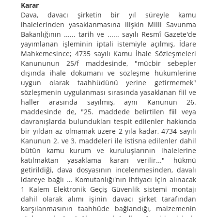
Karar
Dava, davacı şirketin bir yıl süreyle kamu
ihalelerinden yasaklanmasına ilişkin Milli Savunma
Bakanlığının ...... tarih ve ...... sayılı Resmî Gazete'de
yayımlanan işleminin iptali istemiyle açılmış, İdare
Mahkemesince; 4735 sayılı Kamu İhale Sözleşmeleri
Kanununun 25/f maddesinde, "mücbir sebepler
dışında ihale dokümanı ve sözleşme hükümlerine
uygun olarak taahhüdünü yerine getirmemek"
sözleşmenin uygulanması sırasında yasaklanan fiil ve
haller arasında sayılmış, aynı Kanunun 26.
maddesinde de, "25. maddede belirtilen fiil veya
davranışlarda bulundukları tespit edilenler hakkında
bir yıldan az olmamak üzere 2 yıla kadar, 4734 sayılı
Kanunun 2. ve 3. maddeleri ile istisna edilenler dahil
bütün kamu kurum ve kuruluşlarının ihalelerine
katılmaktan yasaklama kararı verilir..." hükmü
getirildiği, dava dosyasının incelenmesinden, davalı
idareye bağlı … Komutanlığı'nın ihtiyacı için alınacak
1 Kalem Elektronik Geçiş Güvenlik sistemi montajı
dahil olarak alımı işinin davacı şirket tarafından
karşılanmasının taahhüde bağlandığı, malzemenin