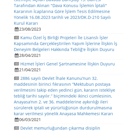
Tarafından Alınan "Dava Konusu İşlemin İptali"
Kararının İcaplarına Göre İşlem Tesis Edilmesine
Yönelik 16.08.2023 tarihli ve 2023/DK.D-210 Sayılı
Kurul Kararı
23/08/2023
Kamu Özel İş Birliği Projeleri İle Lisanslı İşler
Kapsamında Gerçekleştirilen Yapım İşlerine İlişkin İş
Deneyim Belgeleri Hakkında Tebliğ'e İlişkin Duyuru
28/04/2021
Hizmet İşleri Genel Şartnamesine İlişkin Duyuru
21/04/2021
2886 sayılı Devlet İhale Kanunu’nun 32.
maddesinin birinci fıkrasının “Mektubun postaya
verilmesini takip eden yedinci gün, kararın istekliye
tebliğ tarihi sayılır.” biçimindeki ikinci cümlesinin,
Anayasa’nın 2. ve 36. maddelerine aykırılığı ileri
sürülerek iptali ve yürürlüğünün durdurulmasına
karar verilmesi yönelik Anayasa Mahkemesi Kararı
06/03/2021
Devlet memurluğundan çıkarma disiplin