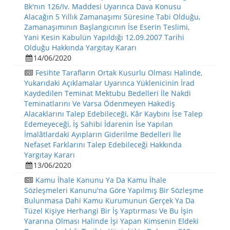
Bk'nın 126/Iv. Maddesi Uyarınca Dava Konusu
Alacağın 5 Yıllık Zamanaşımı Süresine Tabi Olduğu,
Zamanaşımının Başlangıcının İse Eserin Teslimi,
Yani Kesin Kabulün Yapıldığı 12.09.2007 Tarihi
Olduğu Hakkında Yargıtay Kararı
14/06/2020
Fesihte Tarafların Ortak Kusurlu Olması Halinde,
Yukarıdaki Açıklamalar Uyarınca Yüklenicinin İrad
Kaydedilen Teminat Mektubu Bedelleri İle Nakdi
Teminatlarını Ve Varsa Ödenmeyen Hakediş
Alacaklarını Talep Edebileceği, Kâr Kaybını İse Talep
Edemeyeceği, İş Sahibi İdarenin İse Yapılan
İmalâtlardaki Ayıpların Giderilme Bedelleri İle
Nefaset Farklarını Talep Edebileceği Hakkında
Yargıtay Kararı
13/06/2020
Kamu İhale Kanunu Ya Da Kamu İhale
Sözleşmeleri Kanunu'na Göre Yapılmış Bir Sözleşme
Bulunmasa Dahi Kamu Kurumunun Gerçek Ya Da
Tüzel Kişiye Herhangi Bir İş Yaptırması Ve Bu İşin
Yararına Olması Halinde İşi Yapan Kimsenin Eldeki