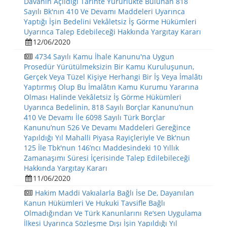
Davanın Açıldığı Tarihte Yürürlükte Bulunan 818
Sayılı Bk'nın 410 Ve Devamı Maddeleri Uyarınca
Yaptığı İşin Bedelini Vekâletsiz İş Görme Hükümleri
Uyarınca Talep Edebileceği Hakkında Yargıtay Kararı
12/06/2020
4734 Sayılı Kamu İhale Kanunu'na Uygun
Prosedür Yürütülmeksizin Bir Kamu Kuruluşunun,
Gerçek Veya Tüzel Kişiye Herhangi Bir İş Veya İmalâtı
Yaptırmış Olup Bu İmalâtın Kamu Kurumu Yararına
Olması Halinde Vekâletsiz İş Görme Hükümleri
Uyarınca Bedelinin, 818 Sayılı Borçlar Kanunu’nun
410 Ve Devamı İle 6098 Sayılı Türk Borçlar
Kanunu’nun 526 Ve Devamı Maddeleri Gereğince
Yapıldığı Yıl Mahalli Piyasa Rayiçleriyle Ve Bk'nun
125 İle Tbk'nun 146’ncı Maddesindeki 10 Yıllık
Zamanaşımı Süresi İçerisinde Talep Edilebileceği
Hakkında Yargıtay Kararı
11/06/2020
Hakim Maddi Vakıalarla Bağlı İse De, Dayanılan
Kanun Hükümleri Ve Hukuki Tavsifle Bağlı
Olmadığından Ve Türk Kanunlarını Re’sen Uygulama
İlkesi Uyarınca Sözleşme Dışı İşin Yapıldığı Yıl