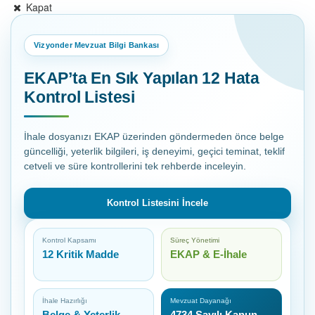
Kapat
Vizyonder Mevzuat Bilgi Bankası
EKAP’ta En Sık Yapılan 12 Hata
Kontrol Listesi
İhale dosyanızı EKAP üzerinden göndermeden önce belge
güncelliği, yeterlik bilgileri, iş deneyimi, geçici teminat, teklif
cetveli ve süre kontrollerini tek rehberde inceleyin.
Kontrol Listesini İncele
Kontrol Kapsamı
Süreç Yönetimi
12 Kritik Madde
EKAP & E-İhale
İhale Hazırlığı
Mevzuat Dayanağı
Belge & Yeterlik
4734 Sayılı Kanun