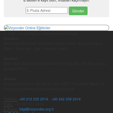
E-Bülten'e kayıt olun, fırsatları kaçırmayın.
© 2026 - Vizyon Eğitim & Danışmanlık Derneği
İstanbul :
Meşrutiyet Mahallesi, Kodaman Sokak, Bahar Apartmanı No:6
Daire:7 Nişantaşı - Şişli / İstanbul 34363
Antalya :
Etiler Mah. Evliya Çelebi Cad. No:23 İç Kapı No: 106 Muratpaşa /
Antalya 07010
Ankara :
Dumlupınar Bulvarı No:280/G-1253 ODTÜ Teknokent Bilişim ve
İnnovasyon Merkezi Çankaya-Ankara 06800
Telefon:
+90 212 232 2016
-
+90 242 338 2016
Faks:
+90 850 811 2016
E-Posta:
bilgi@vizyonder.org.tr