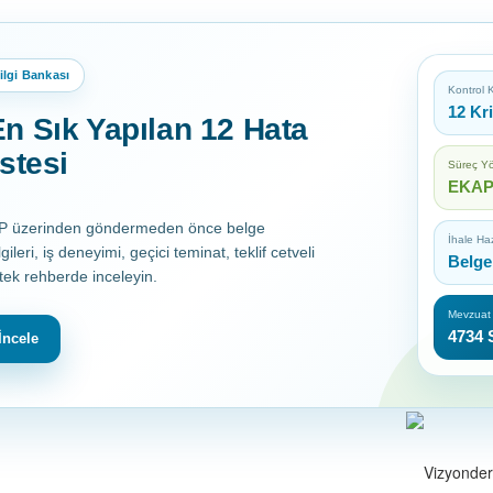
lgi Bankası
Kontrol
12 Kr
n Sık Yapılan 12 Hata
stesi
Süreç Yö
EKAP 
AP üzerinden göndermeden önce belge
İhale Haz
lgileri, iş deneyimi, geçici teminat, teklif cetveli
Belge
 tek rehberde inceleyin.
Mevzuat
4734 
İncele