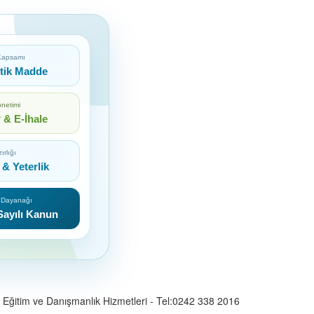
 Kapsamı
itik Madde
netimi
& E-İhale
ırlığı
 & Yeterlik
 Dayanağı
Sayılı Kanun