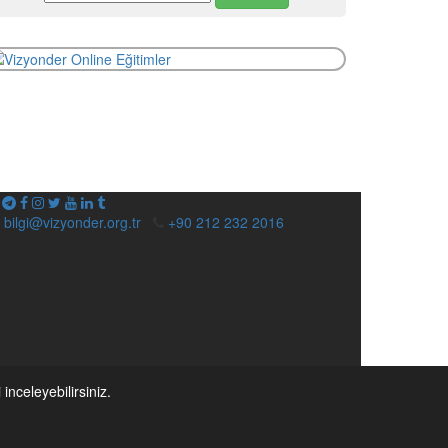
bilgi@vizyonder.org.tr
+90 212 232 2016
i inceleyebilirsiniz.