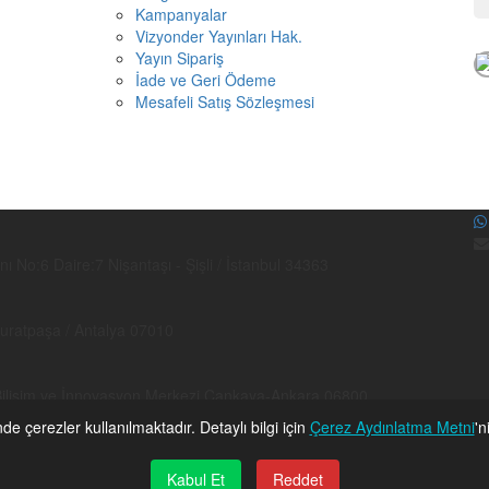
Kampanyalar
Vizyonder Yayınları Hak.
Yayın Sipariş
İade ve Geri Ödeme
Mesafeli Satış Sözleşmesi
No:6 Daire:7 Nişantaşı - Şişli / İstanbul 34363
Muratpaşa / Antalya 07010
ilişim ve İnnovasyon Merkezi Çankaya-Ankara 06800
nde çerezler kullanılmaktadır. Detaylı bilgi için
Çerez Aydınlatma Metni
'n
Kabul Et
Reddet