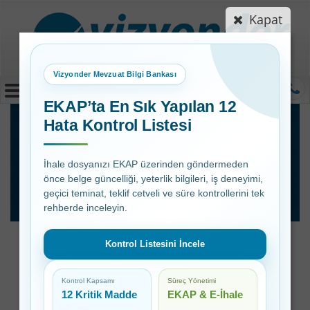
Kapat
Vizyonder Mevzuat Bilgi Bankası
MENÜ
EKAP’ta En Sık Yapılan 12
Hata Kontrol Listesi
Mevzuat Bilgi
Bankası:Personel
İhale dosyanızı EKAP üzerinden göndermeden
önce belge güncelliği, yeterlik bilgileri, iş deneyimi,
Mevzuatı
geçici teminat, teklif cetveli ve süre kontrollerini tek
rehberde inceleyin.
Kontrol Listesini İncele
Personel Mevzuatı
Kontrol Kapsamı
Süreç Yönetimi
12 Kritik Madde
EKAP & E-İhale
Kamu Görevlileri Etik İlkeleri ve 5176 Sayılı Kanun