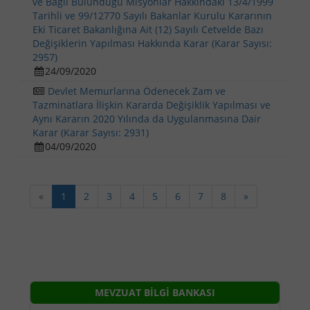
ve Bağlı Bulunduğu Misyonlar Hakkındaki 13/4/1999
Tarihli ve 99/12770 Sayılı Bakanlar Kurulu Kararının
Eki Ticaret Bakanlığına Ait (12) Sayılı Cetvelde Bazı
Değişiklerin Yapılması Hakkında Karar (Karar Sayısı:
2957)
24/09/2020
Devlet Memurlarına Ödenecek Zam ve
Tazminatlara İlişkin Kararda Değişiklik Yapılması ve
Aynı Kararın 2020 Yılında da Uygulanmasına Dair
Karar (Karar Sayısı: 2931)
04/09/2020
«
1
2
3
4
5
6
7
8
»
MEVZUAT BİLGİ BANKASI