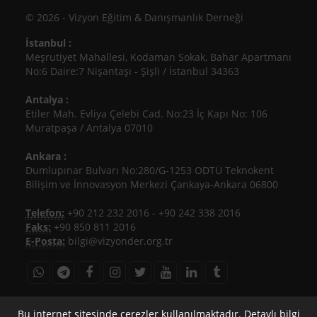
© 2026 - Vizyon Eğitim & Danışmanlık Derneği
İstanbul :
Meşrutiyet Mahallesi, Kodaman Sokak, Bahar Apartmanı
No:6 Daire:7 Nişantaşı - Şişli / İstanbul 34363
Antalya :
Etiler Mah. Evliya Çelebi Cad. No:23 İç Kapı No: 106
Muratpaşa / Antalya 07010
Ankara :
Dumlupınar Bulvarı No:280/G-1253 ODTÜ Teknokent
Bilişim ve İnnovasyon Merkezi Çankaya-Ankara 06800
Telefon:
+90 212 232 2016
-
+90 242 338 2016
Faks:
+90 850 811 2016
E-Posta:
bilgi@vizyonder.org.tr
bilgi@vizyonder.org.tr
+90 212 232 2016
Bu internet sitesinde çerezler kullanılmaktadır. Detaylı bilgi