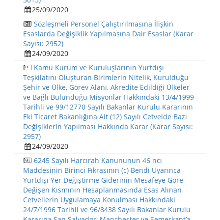
25/09/2020
Sözleşmeli Personel Çalıştırılmasına İlişkin
Esaslarda Değişiklik Yapılmasına Dair Esaslar (Karar
Sayısı: 2952)
24/09/2020
Kamu Kurum ve Kuruluşlarının Yurtdışı
Teşkilatını Oluşturan Birimlerin Nitelik, Kurulduğu
Şehir ve Ülke, Görev Alanı, Akredite Edildiği Ülkeler
ve Bağlı Bulunduğu Misyonlar Hakkındaki 13/4/1999
Tarihli ve 99/12770 Sayılı Bakanlar Kurulu Kararının
Eki Ticaret Bakanlığına Ait (12) Sayılı Cetvelde Bazı
Değişiklerin Yapılması Hakkında Karar (Karar Sayısı:
2957)
24/09/2020
6245 Sayılı Harcırah Kanununun 46 ncı
Maddesinin Birinci Fıkrasının (c) Bendi Uyarınca
Yurtdışı Yer Değiştirme Giderinin Mesafeye Göre
Değişen Kısmının Hesaplanmasında Esas Alınan
Cetvellerin Uygulamaya Konulması Hakkındaki
24/7/1996 Tarihli ve 96/8438 Sayılı Bakanlar Kurulu
Kararına San Salvador, Manchester ve Semerkant’a