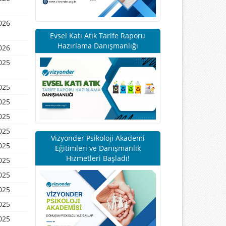
026
Evsel Katı Atık Tarife Raporu
Hazırlama Danışmanlığı
026
025
025
025
025
025
Vizyonder Psikoloji Akademi
025
Eğitimleri ve Danışmanlık
Hizmetleri Başladı!
025
025
025
025
025