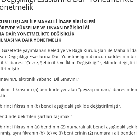
Yönetmelik
KURULUŞLARI İLE MAHALLİ İDARE BİRLİKLERİ
ÖREVDE YÜKSELME VE UNVAN DEĞİŞİKLİĞİ
A DAİR YÖNETMELİKTE DEĞİŞİKLİK
ILMASINA DAİR YÖNETMELİK
î Gazete’de yayımlanan Belediye ve Bağlı Kuruluşları ile Mahalli İda
van Değişikliği Esaslarına Dair Yönetmeliğin 4 üncü maddesinin bir
lik” ibaresi “Çevre, Şehircilik ve İklim Değişikliği” şeklinde değiştiri
irilmiştir.
ınavını/Elektronik Yabancı Dil Sınavını,”
ikinci fıkrasının (a) bendinde yer alan “peyzaj mimarı,” ibaresinde
tir.
rinci fıkrasının (b) bendi aşağıdaki şekilde değiştirilmiştir.
ndinde belirtilen şartları taşımak.”
rinci fıkrasının (a) bendinin (2) numaralı alt bendi aşağıdaki şekil
miş, aynı fıkranın (b), (e) ve (f) bentlerinin (2) numaralı alt bentleri