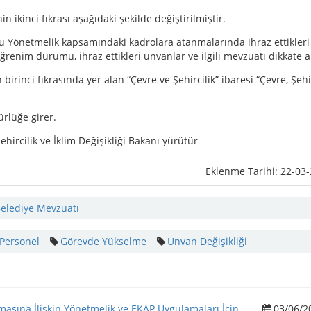
ikinci fıkrası aşağıdaki şekilde değiştirilmiştir.
bu Yönetmelik kapsamındaki kadrolara atanmalarında ihraz ettikleri
nim durumu, ihraz ettikleri unvanlar ve ilgili mevzuatı dikkate al
irinci fıkrasında yer alan “Çevre ve Şehircilik” ibaresi “Çevre, Şehir
rlüğe girer.
hircilik ve İklim Değişikliği Bakanı yürütür
Eklenme Tarihi: 22-03
elediye Mevzuatı
Personel
Görevde Yükselme
Unvan Değişikliği
asına İlişkin Yönetmelik ve EKAP Uygulamaları İçin
03/06/2