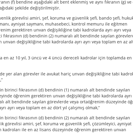
kranın (f) bendine aşağıdaki alt bent eklenmiş ve aynı fıkranın (g) ve 
ağıdaki şekilde değiştirilmiştir.
enlik görevlisi amiri, şef, koruma ve güvenlik şefi, bando şefi, huku
zmanı, ayniyat saymanı, muhasebeci, kontrol memuru ile eğitmen
enim gerektiren unvan değişikliğine tabi kadrolarda ayrı ayrı veya
ci fıkrasının (d) bendinin (2) numaralı alt bendinde sayılan görevle
nvan değişikliğine tabi kadrolarda ayrı ayrı veya toplam en az altı
mda en az 10 yıl, 3 üncü ve 4 üncü dereceli kadrolar için toplamda en
nde yer alan görevler ile avukat hariç unvan değişikliğine tabi kadro
,”
in birinci fıkrasının (d) bendinin (1) numaralı alt bendinde sayılan
yinde öğrenim gerektiren unvan değişikliğine tabi kadrolarda ayrı 
aralı alt bendinde sayılan görevlerde veya ortaöğrenim düzeyinde ö
yrı ayrı veya toplam en az dört yıl çalışmış olmak,”
in birinci fıkrasının (d) bendinin (2) numaralı alt bendinde sayılan
k görevlisi amiri, şef, koruma ve güvenlik şefi, çözümleyici, ayniyat
kadroları ile en az lisans düzeyinde öğrenim gerektiren unvan