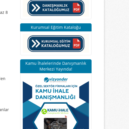
 az 8
Kurumsal Eğitim Kataloğu
Kamu İhalelerinde Danışmanlık
Merkezi Yayında!
den
anlar