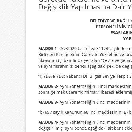
Değişiklik Yapılmasına Dair 
BELEDİYE VE BAĞLI 
PERSONELİNİN G
ESASLARIN
YAP
MADDE 1-
2/7/2020 tarihli ve 31173 sayılı Resm
Birlikleri Personelinin Görevde Yükselme ve Un
fıkrasının (ç) bendinde yer alan “Çevre ve Şehirci
ve aynı fıkranın (l) bendi aşağıdaki şekilde değişt
“l) YDS/e-YDS: Yabancı Dil Bilgisi Seviye Tespit S
MADDE 2-
Aynı Yönetmeliğin 5 inci maddesinin 
sonra gelmek üzere “iç mimar,” ibaresi eklenmiş
MADDE 3-
Aynı Yönetmeliğin 6 ncı maddesinin bi
“b) 657 sayılı Kanunun 68 inci maddesinin (B) be
MADDE 4-
Aynı Yönetmeliğin 7 nci maddesinin bi
değiştirilmiş, aynı bende aşağıdaki alt bent eklen