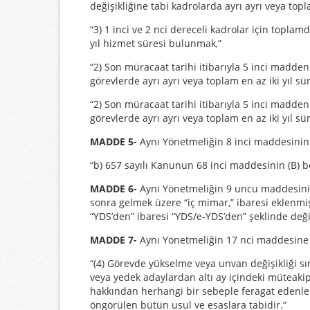
değişikliğine tabi kadrolarda ayrı ayrı veya topl
“3) 1 inci ve 2 nci dereceli kadrolar için topla
yıl hizmet süresi bulunmak,”
“2) Son müracaat tarihi itibarıyla 5 inci madden
görevlerde ayrı ayrı veya toplam en az iki yıl sü
“2) Son müracaat tarihi itibarıyla 5 inci madden
görevlerde ayrı ayrı veya toplam en az iki yıl sü
MADDE 5-
Aynı Yönetmeliğin 8 inci maddesinin bi
“b) 657 sayılı Kanunun 68 inci maddesinin (B) be
MADDE 6-
Aynı Yönetmeliğin 9 uncu maddesinin 
sonra gelmek üzere “iç mimar,” ibaresi eklenmiş
“YDS’den” ibaresi “YDS/e-YDS’den” şeklinde değiş
MADDE 7-
Aynı Yönetmeliğin 17 nci maddesine a
“(4) Görevde yükselme veya unvan değişikliği sın
veya yedek adaylardan altı ay içindeki müteaki
hakkından herhangi bir sebeple feragat edenler
öngörülen bütün usul ve esaslara tabidir.”