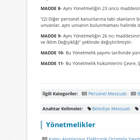
MADDE 8-
Aynı Yönetmeliğin 23 üncü maddesinin 
“(2) Diğer personel kanunlarına tabi olanların 
unvanlar, aynı unvanın bulunmaması halinde öğre
MADDE 9-
Aynı Yönetmeliğin 26 ncı maddesinin b
ve İklim Değişikliği” şeklinde değiştirilmiştir.
MADDE 10-
Bu Yönetmelik yayımı tarihinde yürü
MADDE 11-
Bu Yönetmelik hükümlerini Çevre, Şe
İlgili Kategoriler:
Personel Mevzuatı
B
Anahtar Kelimeler:
Belediye Mevzuatı
Yönetmelikler
Kamu Alımlarının Elektronik Ortamda Yapılm