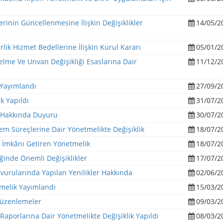
inin Güncellenmesine İlişkin Değişiklikler
14/05/2
ik Hizmet Bedellerine İlişkin Kurul Kararı
05/01/2
elme Ve Unvan Değişikliği Esaslarına Dair
11/12/2
1 Yayımlandı
27/09/2
k Yapıldı
31/07/2
i Hakkında Duyuru
30/07/2
m Süreçlerine Dair Yönetmelikte Değişiklik
18/07/2
 İmkânı Getiren Yönetmelik
18/07/2
inde Önemli Değişiklikler
17/07/2
aşvurularında Yapılan Yenilikler Hakkında
02/06/2
melik Yayımlandı
15/03/2
 Düzenlemeler
09/03/2
 Raporlarına Dair Yönetmelikte Değişiklik Yapıldı
08/03/2