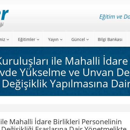
miz
Eğitimler
Yayın
Güncel
Bilgi Bankası
uruluşları ile Mahalli İdare 
vde Yükselme ve Unvan Deği
 Değişiklik Yapılmasına Dai
ile Mahalli İdare Birlikleri Personelinin
eğişikliği Esaslarına Dair Yönetmelikte