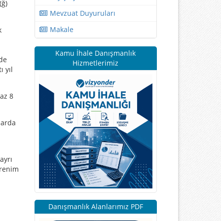
(ğ)
Mevzuat Duyuruları
Makale
k
Kamu İhale Danışmanlık
rde
Hizmetlerimiz
 yıl
 az 8
larda
ayrı
ğrenim
Danışmanlık Alanlarımız PDF