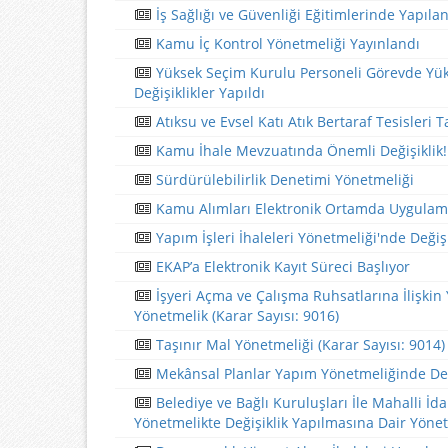
İş Sağlığı ve Güvenliği Eğitimlerinde Yapılan
Kamu İç Kontrol Yönetmeliği Yayınlandı
Yüksek Seçim Kurulu Personeli Görevde Yü
Değişiklikler Yapıldı
Atıksu ve Evsel Katı Atık Bertaraf Tesisleri T
Kamu İhale Mevzuatında Önemli Değişiklik!
Sürdürülebilirlik Denetimi Yönetmeliği
Kamu Alımları Elektronik Ortamda Uygulama
Yapım İşleri İhaleleri Yönetmeliği'nde Değişi
EKAP’a Elektronik Kayıt Süreci Başlıyor
İşyeri Açma ve Çalışma Ruhsatlarına İlişkin
Yönetmelik (Karar Sayısı: 9016)
Taşınır Mal Yönetmeliği (Karar Sayısı: 9014)
Mekânsal Planlar Yapım Yönetmeliğinde Değ
Belediye ve Bağlı Kuruluşları İle Mahalli İd
Yönetmelikte ​Değişiklik Yapılmasına Dair Yöne