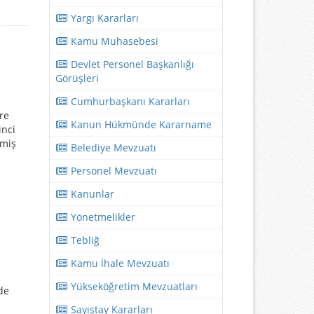
Yargı Kararları
Kamu Muhasebesi
Devlet Personel Başkanlığı
Görüşleri
Cumhurbaşkanı Kararları
re
Kanun Hükmünde Kararname
inci
lmiş
Belediye Mevzuatı
Personel Mevzuatı
Kanunlar
n
Yönetmelikler
Tebliğ
Kamu İhale Mevzuatı
Yükseköğretim Mevzuatları
de
Sayıştay Kararları