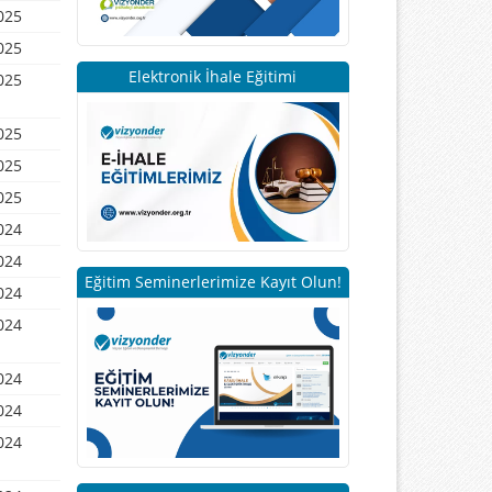
025
025
Elektronik İhale Eğitimi
025
025
025
025
024
024
Eğitim Seminerlerimize Kayıt Olun!
024
024
024
024
024