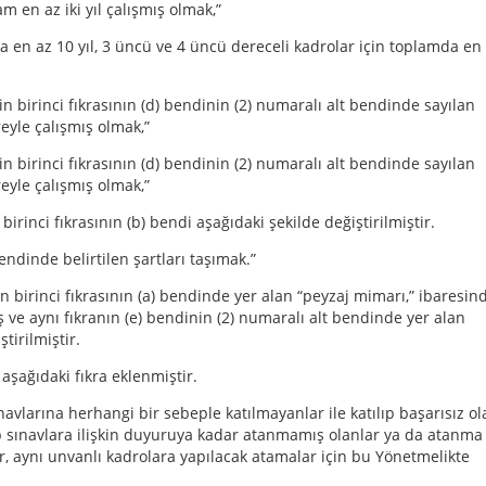
am en az iki yıl çalışmış olmak,”
mda en az 10 yıl, 3 üncü ve 4 üncü dereceli kadrolar için toplamda en
in birinci fıkrasının (d) bendinin (2) numaralı alt bendinde sayılan
reyle çalışmış olmak,”
in birinci fıkrasının (d) bendinin (2) numaralı alt bendinde sayılan
reyle çalışmış olmak,”
rinci fıkrasının (b) bendi aşağıdaki şekilde değiştirilmiştir.
ndinde belirtilen şartları taşımak.”
birinci fıkrasının (a) bendinde yer alan “peyzaj mimarı,” ibaresin
 ve aynı fıkranın (e) bendinin (2) numaralı alt bendinde yer alan
tirilmiştir.
şağıdaki fıkra eklenmiştir.
avlarına herhangi bir sebeple katılmayanlar ile katılıp başarısız ol
p sınavlara ilişkin duyuruya kadar atanmamış olanlar ya da atanma
, aynı unvanlı kadrolara yapılacak atamalar için bu Yönetmelikte