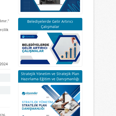
ınır.”
Belediyelerde Gelir Artırıcı
Çalışmalar
cilik
-2024
Stratejik Yönetim ve Stratejik Plan
Hazırlama Eğitim ve Danışmanlığı
026