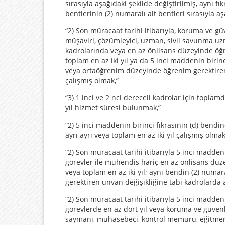
sırasıyla aşağıdaki şekilde değiştirilmiş, aynı fı
bentlerinin (2) numaralı alt bentleri sırasıyla aş
“2) Son müracaat tarihi itibarıyla, koruma ve güv
müşaviri, çözümleyici, uzman, sivil savunma u
kadrolarında veya en az önlisans düzeyinde öğr
toplam en az iki yıl ya da 5 inci maddenin birin
veya ortaöğrenim düzeyinde öğrenim gerektiren u
çalışmış olmak,”
“3) 1 inci ve 2 nci dereceli kadrolar için topla
yıl hizmet süresi bulunmak,”
“2) 5 inci maddenin birinci fıkrasının (d) bendi
ayrı ayrı veya toplam en az iki yıl çalışmış olmak
“2) Son müracaat tarihi itibarıyla 5 inci madden
görevler ile mühendis hariç en az önlisans düze
veya toplam en az iki yıl; aynı bendin (2) num
gerektiren unvan değişikliğine tabi kadrolarda a
“2) Son müracaat tarihi itibarıyla 5 inci madden
görevlerde en az dört yıl veya koruma ve güvenli
saymanı, muhasebeci, kontrol memuru, eğitmen 