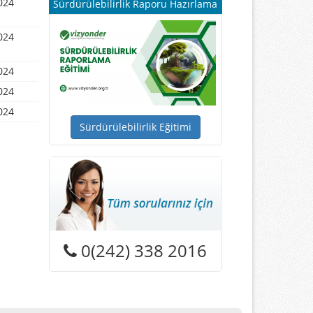
024
Sürdürülebilirlik Raporu Hazırlama
024
024
024
024
Sürdürülebilirlik Eğitimi
0(242) 338 2016