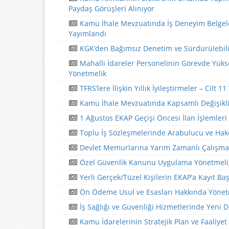
Paydaş Görüşleri Alınıyor
Kamu İhale Mevzuatında İş Deneyim Belgeler
Yayımlandı
KGK’den Bağımsız Denetim ve Sürdürülebilirl
Mahalli İdareler Personelinin Görevde Yüks
Yönetmelik
TFRS’lere İlişkin Yıllık İyileştirmeler – Cilt 1
Kamu İhale Mevzuatında Kapsamlı Değişikli
1 Ağustos EKAP Geçişi Öncesi İlan İşlemler
Toplu İş Sözleşmelerinde Arabulucu ve Hake
Devlet Memurlarına Yarım Zamanlı Çalışma
Özel Güvenlik Kanunu Uygulama Yönetmeliğ
Yerli Gerçek/Tüzel Kişilerin EKAP’a Kayıt B
Ön Ödeme Usul ve Esasları Hakkında Yönet
İş Sağlığı ve Güvenliği Hizmetlerinde Yeni
Kamu İdarelerinin Stratejik Plan ve Faaliyet