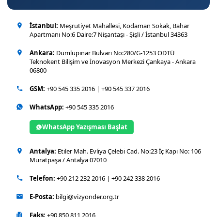
İstanbul:
Meşrutiyet Mahallesi, Kodaman Sokak, Bahar
Apartmanı No:6 Daire:7 Nişantaşı - Şişli / İstanbul 34363
Ankara:
Dumlupınar Bulvarı No:280/G-1253 ODTÜ
Teknokent Bilişim ve İnovasyon Merkezi Çankaya - Ankara
06800
GSM:
+90 545 335 2016
|
+90 545 337 2016
WhatsApp:
+90 545 335 2016
WhatsApp Yazışması Başlat
Antalya:
Etiler Mah. Evliya Çelebi Cad. No:23 İç Kapı No: 106
Muratpaşa / Antalya 07010
Telefon:
+90 212 232 2016
|
+90 242 338 2016
E-Posta:
bilgi@vizyonder.org.tr
Faks:
+90 850 811 2016