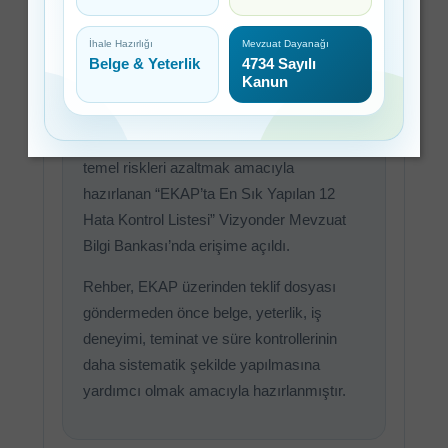
Yayınlandı
İhale Hazırlığı
Mevzuat Dayanağı
Belge & Yeterlik
4734 Sayılı
Kanun
Kamu ihalelerine katılan firmaların teklif
dosyası hazırlık sürecinde karşılaştığı
temel riskleri azaltmak amacıyla
hazırlanan “EKAP’ta En Sık Yapılan 12
Hata Kontrol Listesi” Vizyonder Mevzuat
Bilgi Bankası’nda erişime açıldı.
Rehber, EKAP üzerinden teklif dosyası
göndermeden önce belge, yeterlik, iş
deneyimi, teminat ve süre kontrollerinin
daha sistematik şekilde yapılmasına
yardımcı olmak amacıyla hazırlanmıştır.