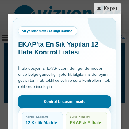
Kapat
Vizyonder Mevzuat Bilgi Bankası
MENÜ
EKAP’ta En Sık Yapılan 12
Hata Kontrol Listesi
EKAP’ta En Sık
Yapılan 12 Hata
İhale dosyanızı EKAP üzerinden göndermeden
önce belge güncelliği, yeterlik bilgileri, iş deneyimi,
Kontrol Listesi
geçici teminat, teklif cetveli ve süre kontrollerini tek
Yayınlandı
rehberde inceleyin.
Kontrol Listesini İncele
EKAP’ta En Sık Yapılan
Kontrol Kapsamı
Süreç Yönetimi
12 Hata Kontrol Listesi
12 Kritik Madde
EKAP & E-İhale