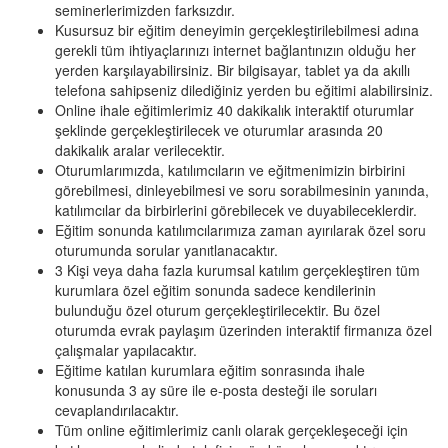
seminerlerimizden farksızdır.
Kusursuz bir eğitim deneyimin gerçekleştirilebilmesi adına
gerekli tüm ihtiyaçlarınızı internet bağlantınızın olduğu her
yerden karşılayabilirsiniz. Bir bilgisayar, tablet ya da akıllı
telefona sahipseniz dilediğiniz yerden bu eğitimi alabilirsiniz.
Online ihale eğitimlerimiz 40 dakikalık interaktif oturumlar
şeklinde gerçekleştirilecek ve oturumlar arasında 20
dakikalık aralar verilecektir.
Oturumlarımızda, katılımcıların ve eğitmenimizin birbirini
görebilmesi, dinleyebilmesi ve soru sorabilmesinin yanında,
katılımcılar da birbirlerini görebilecek ve duyabileceklerdir.
Eğitim sonunda katılımcılarımıza zaman ayırılarak özel soru
oturumunda sorular yanıtlanacaktır.
3 Kişi veya daha fazla kurumsal katılım gerçekleştiren tüm
kurumlara özel eğitim sonunda sadece kendilerinin
bulunduğu özel oturum gerçekleştirilecektir. Bu özel
oturumda evrak paylaşım üzerinden interaktif firmanıza özel
çalışmalar yapılacaktır.
Eğitime katılan kurumlara eğitim sonrasında ihale
konusunda 3 ay süre ile e-posta desteği ile soruları
cevaplandırılacaktır.
Tüm online eğitimlerimiz canlı olarak gerçekleşeceği için