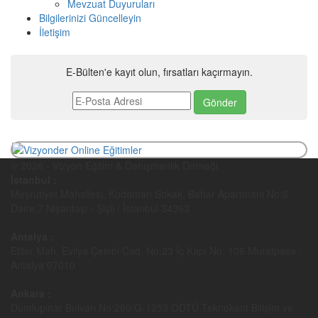
Mevzuat Duyuruları
Bilgilerinizi Güncelleyin
İletişim
E-Bülten'e kayıt olun, fırsatları kaçırmayın.
© 2026 - Vizyon Eğitim & Danışmanlık Derneği
İstanbul :
Meşrutiyet Mahallesi, Kodaman Sokak, Bahar Apartmanı No:6
Daire:7 Nişantaşı - Şişli / İstanbul 34363
Antalya :
Etiler Mah. Evliya Çelebi Cad. No:23 İç Kapı No: 106 Muratpaşa /
Antalya 07010
Ankara :
Dumlupınar Bulvarı No:280/G-1253 ODTÜ Teknokent Bilişim ve