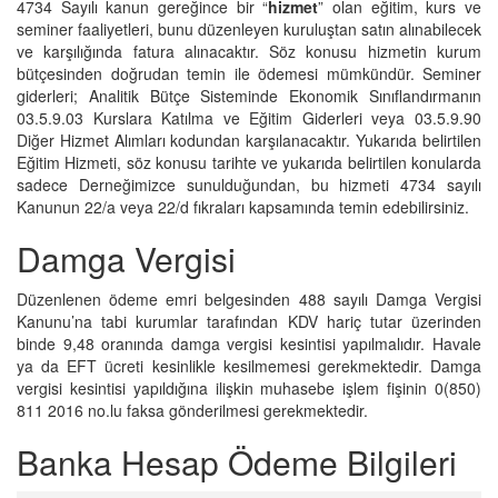
4734 Sayılı kanun gereğince bir “
hizmet
” olan eğitim, kurs ve
seminer faaliyetleri, bunu düzenleyen kuruluştan satın alınabilecek
ve karşılığında fatura alınacaktır. Söz konusu hizmetin kurum
bütçesinden doğrudan temin ile ödemesi mümkündür. Seminer
giderleri; Analitik Bütçe Sisteminde Ekonomik Sınıflandırmanın
03.5.9.03 Kurslara Katılma ve Eğitim Giderleri veya 03.5.9.90
Diğer Hizmet Alımları kodundan karşılanacaktır. Yukarıda belirtilen
Eğitim Hizmeti, söz konusu tarihte ve yukarıda belirtilen konularda
sadece Derneğimizce sunulduğundan, bu hizmeti 4734 sayılı
Kanunun 22/a veya 22/d fıkraları kapsamında temin edebilirsiniz.
Damga Vergisi
Düzenlenen ödeme emri belgesinden 488 sayılı Damga Vergisi
Kanunu’na tabi kurumlar tarafından KDV hariç tutar üzerinden
binde 9,48 oranında damga vergisi kesintisi yapılmalıdır. Havale
ya da EFT ücreti kesinlikle kesilmemesi gerekmektedir. Damga
vergisi kesintisi yapıldığına ilişkin muhasebe işlem fişinin 0(850)
811 2016 no.lu faksa gönderilmesi gerekmektedir.
Banka Hesap Ödeme Bilgileri