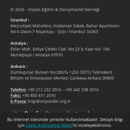
© 2026 - Vizyon Eğitim & Danışmanlık Derneği
İstanbul :
Meşrutiyet Mahallesi, Kodaman Sokak, Bahar Apartmanı
No:6 Daire:7 Nişantaşı - Şişli / İstanbul 34363
Antalya :
Etiler Mah. Evliya Çelebi Cad. No:23 İç Kapı No: 106
Muratpaşa / Antalya 07010
Ankara :
Dumlupınar Bulvarı No:280/G-1253 ODTÜ Teknokent
Bilişim ve İnnovasyon Merkezi Çankaya-Ankara 06800
Telefon:
+90 212 232 2016
-
+90 242 338 2016
Faks:
+90 850 811 2016
E-Posta:
bilgi@vizyonder.org.tr
Bu internet sitesinde çerezler kullanılmaktadır. Detaylı bilgi
için
Çerez Aydınlatma Metni
'ni inceleyebilirsiniz.
bilgi@vizyonder.org.tr
+90 212 232 2016