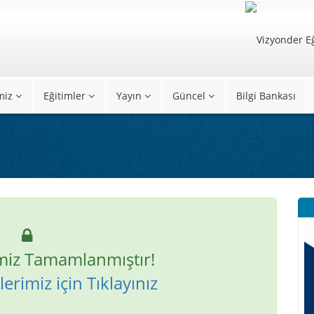
miz
Eğitimler
Yayın
Güncel
Bilgi Bankası
miz Tamamlanmıştır!
erimiz için Tıklayınız