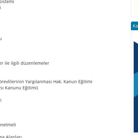
Sistemi
i
Ka
u
er ile ilgili düzenlemeler
revlilerinin Yargılanması Hak. Kanun Eğitimi
ası Kanunu Eğitimi)
i
önetmeli
ma Alanları