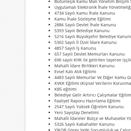
Bütünleşik Kamu Mali Yönetim Bilişim 
Uygulamalı Elektronik İhale Yönetmeliğ
4734 Sayılı Kamu İhale Kanunu
Kamu İhale Sözleşme Eğitimi
2886 Sayılı Devlet İhale Kanunu
5393 Sayılı Belediye Kanunu
5216 Sayılı Büyükşehir Belediye Kanun
5302 Sayılı İl Özel İdare Kanunu
4857 Sayılı İş Kanunu
657 Sayılı Devlet Memurları Kanunu
696 sayılı KHK ile getirilen taşeron işçil
Mahalli İdare Birlikleri Kanunu
Evsel Katı Atık Eğitimi
4483 Sayılı Memurlar Ve Diğer Kamu Gö
KVKK Eğitimi (Kişisel Verilerin Korunm
KBS eğitimi
Belediye Gelir Artırıcı Çalışmalar Eğitim
Faaliyet Raporu Hazırlama Eğitimi
2547 Sayılı Yüksek Öğretim Kanunu
Yeni Sayıştay Denetimi
Mahalli İdareler Bütçe ve Muhasebe Y
5326 Sayılı Kabahatler Kanunu
YİKOB Görev Yetki Sorumluluk ve Çalış