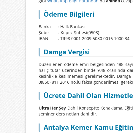
gibi
WhatsApp Bilgi Hattından
da
anında
cevap 
Ödeme Bilgileri
Banka : Halk Bankası
Şube : Kepez Şubesi(0508)
IBAN : TR98 0001 2009 5080 0016 1000 34
Damga Vergisi
Düzenlenen ödeme emri belgesinden 488 sayıl
hariç tutar üzerinden binde 9,48 oranında dam
kesinlikle kesilmemesi gerekmektedir. Damga ve
0(850) 811 2016 no.lu faksa gönderilmesi gerek
Ücrete Dahil Olan Hizmetle
Ultra Her Şey
Dahil Konseptte Konaklama, Eğiti
seminer ders notları dahildir.
Antalya Kemer Kamu Eğitimi