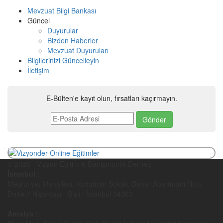
Mevzuat Bilgi Bankası
Güncel
Duyurular
Bizden Haberler
Mevzuat Duyuruları
Bilgilerinizi Güncelleyin
İletişim
E-Bülten'e kayıt olun, fırsatları kaçırmayın.
© 2026 - Vizyon Eğitim & Danışmanlık Derneği
İstanbul :
Meşrutiyet Mahallesi, Kodaman Sokak, Bahar Apartmanı No:6
Daire:7 Nişantaşı - Şişli / İstanbul 34363
Antalya :