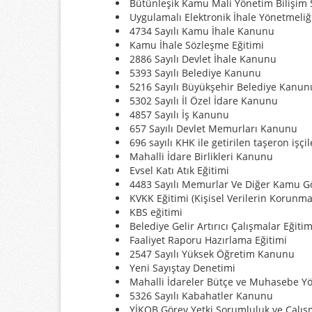
Bütünleşik Kamu Mali Yönetim Bilişim 
Uygulamalı Elektronik İhale Yönetmeliğ
4734 Sayılı Kamu İhale Kanunu
Kamu İhale Sözleşme Eğitimi
2886 Sayılı Devlet İhale Kanunu
5393 Sayılı Belediye Kanunu
5216 Sayılı Büyükşehir Belediye Kanun
5302 Sayılı İl Özel İdare Kanunu
4857 Sayılı İş Kanunu
657 Sayılı Devlet Memurları Kanunu
696 sayılı KHK ile getirilen taşeron işçil
Mahalli İdare Birlikleri Kanunu
Evsel Katı Atık Eğitimi
4483 Sayılı Memurlar Ve Diğer Kamu Gö
KVKK Eğitimi (Kişisel Verilerin Korunm
KBS eğitimi
Belediye Gelir Artırıcı Çalışmalar Eğitim
Faaliyet Raporu Hazırlama Eğitimi
2547 Sayılı Yüksek Öğretim Kanunu
Yeni Sayıştay Denetimi
Mahalli İdareler Bütçe ve Muhasebe Y
5326 Sayılı Kabahatler Kanunu
YİKOB Görev Yetki Sorumluluk ve Çalış