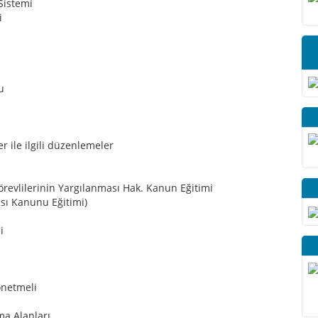
Sistemi
i
u
er ile ilgili düzenlemeler
revlilerinin Yargılanması Hak. Kanun Eğitimi
ası Kanunu Eğitimi)
i
önetmeli
ma Alanları