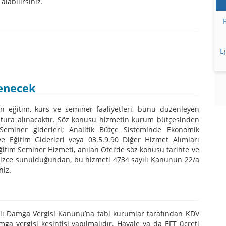
alabilirsiniz.
E
denecek
an eğitim, kurs ve seminer faaliyetleri, bunu düzenleyen
 fatura alınacaktır. Söz konusu hizmetin kurum bütçesinden
miner giderleri; Analitik Bütçe Sisteminde Ekonomik
ve Eğitim Giderleri veya 03.5.9.90 Diğer Hizmet Alımları
ğitim Seminer Hizmeti, anılan Otel’de söz konusu tarihte ve
mizce sunulduğundan, bu hizmeti 4734 sayılı Kanunun 22/a
niz.
ı Damga Vergisi Kanunu’na tabi kurumlar tarafından KDV
ga vergisi kesintisi yapılmalıdır. Havale ya da EFT ücreti