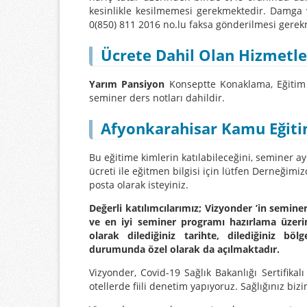
kesinlikle kesilmemesi gerekmektedir. Damga ve
0(850) 811 2016 no.lu faksa gönderilmesi gerek
Ücrete Dahil Olan Hizmetle
Yarım Pansiyon
Konseptte Konaklama, Eğitim 
seminer ders notları dahildir.
Afyonkarahisar Kamu Eğitim
Bu eğitime kimlerin katılabileceğini, seminer ay
ücreti ile eğitmen bilgisi için lütfen Derneğimi
posta olarak isteyiniz.
Değerli katılımcılarımız; Vizyonder ’in seminer
ve en iyi seminer programı hazırlama üzeri
olarak dilediğiniz tarihte, dilediğiniz bö
durumunda özel olarak da açılmaktadır.
Vizyonder, Covid-19 Sağlık Bakanlığı Sertifikalı
otellerde fiili denetim yapıyoruz. Sağlığınız biz