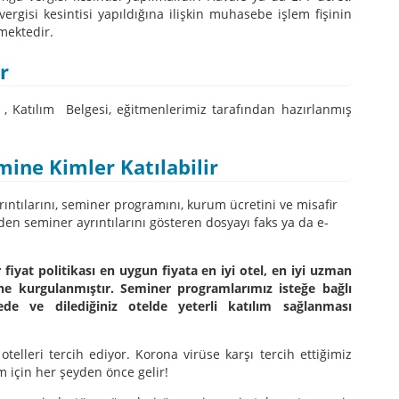
rgisi kesintisi yapıldığına ilişkin muhasebe işlem fişinin
mektedir.
r
, Katılım Belgesi, eğitmenlerimiz tarafından hazırlanmış
ine Kimler Katılabilir
rıntılarını, seminer programını, kurum ücretini ve misafir
zden seminer ayrıntılarını gösteren dosyayı faks ya da e-
 fiyat politikası en uygun fiyata en iyi otel, en iyi uzman
ne kurgulanmıştır. Seminer programlarımız isteğe bağlı
lgede ve dilediğiniz otelde yeterli katılım sağlanması
 otelleri tercih ediyor. Korona virüse karşı tercih ettiğimiz
im için her şeyden önce gelir!