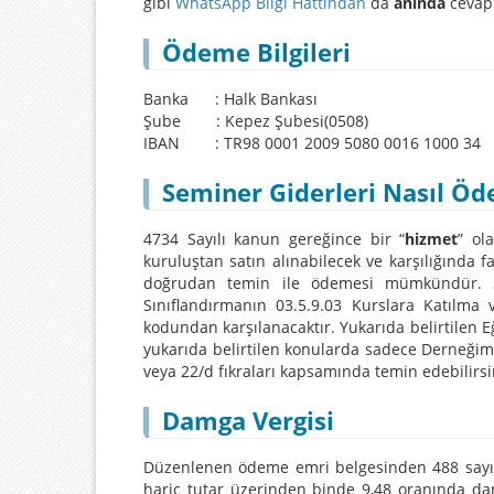
gibi
WhatsApp Bilgi Hattından
da
anında
cevap 
Ödeme Bilgileri
Banka : Halk Bankası
Şube : Kepez Şubesi(0508)
IBAN : TR98 0001 2009 5080 0016 1000 34
Seminer Giderleri Nasıl Ö
4734 Sayılı kanun gereğince bir “
hizmet
” ol
kuruluştan satın alınabilecek ve karşılığında
doğrudan temin ile ödemesi mümkündür. Se
Sınıflandırmanın 03.5.9.03 Kurslara Katılma 
kodundan karşılanacaktır. Yukarıda belirtilen E
yukarıda belirtilen konularda sadece Derneği
veya 22/d fıkraları kapsamında temin edebilirsi
Damga Vergisi
Düzenlenen ödeme emri belgesinden 488 sayıl
hariç tutar üzerinden binde 9,48 oranında dam