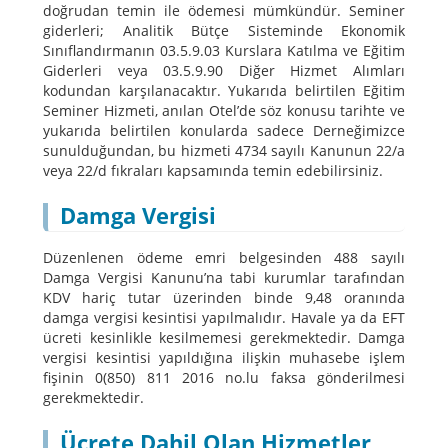
doğrudan temin ile ödemesi mümkündür. Seminer
giderleri; Analitik Bütçe Sisteminde Ekonomik
Sınıflandırmanın 03.5.9.03 Kurslara Katılma ve Eğitim
Giderleri veya 03.5.9.90 Diğer Hizmet Alımları
kodundan karşılanacaktır. Yukarıda belirtilen Eğitim
Seminer Hizmeti, anılan Otel’de söz konusu tarihte ve
yukarıda belirtilen konularda sadece Derneğimizce
sunulduğundan, bu hizmeti 4734 sayılı Kanunun 22/a
veya 22/d fıkraları kapsamında temin edebilirsiniz.
Damga Vergisi
Düzenlenen ödeme emri belgesinden 488 sayılı
Damga Vergisi Kanunu’na tabi kurumlar tarafından
KDV hariç tutar üzerinden binde 9,48 oranında
damga vergisi kesintisi yapılmalıdır. Havale ya da EFT
ücreti kesinlikle kesilmemesi gerekmektedir. Damga
vergisi kesintisi yapıldığına ilişkin muhasebe işlem
fişinin 0(850) 811 2016 no.lu faksa gönderilmesi
gerekmektedir.
Ücrete Dahil Olan Hizmetler