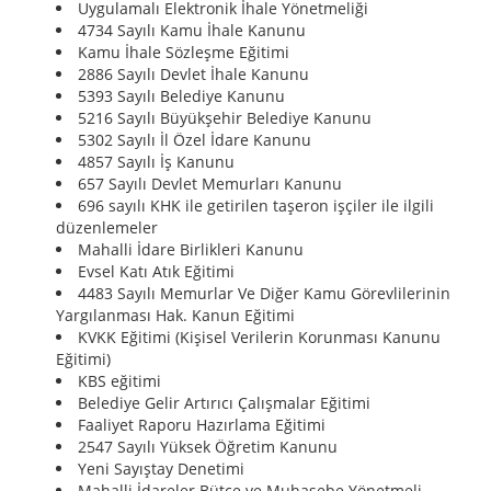
Uygulamalı Elektronik İhale Yönetmeliği
4734 Sayılı Kamu İhale Kanunu
Kamu İhale Sözleşme Eğitimi
2886 Sayılı Devlet İhale Kanunu
5393 Sayılı Belediye Kanunu
5216 Sayılı Büyükşehir Belediye Kanunu
5302 Sayılı İl Özel İdare Kanunu
4857 Sayılı İş Kanunu
657 Sayılı Devlet Memurları Kanunu
696 sayılı KHK ile getirilen taşeron işçiler ile ilgili
düzenlemeler
Mahalli İdare Birlikleri Kanunu
Evsel Katı Atık Eğitimi
4483 Sayılı Memurlar Ve Diğer Kamu Görevlilerinin
Yargılanması Hak. Kanun Eğitimi
KVKK Eğitimi (Kişisel Verilerin Korunması Kanunu
Eğitimi)
KBS eğitimi
Belediye Gelir Artırıcı Çalışmalar Eğitimi
Faaliyet Raporu Hazırlama Eğitimi
2547 Sayılı Yüksek Öğretim Kanunu
Yeni Sayıştay Denetimi
Mahalli İdareler Bütçe ve Muhasebe Yönetmeli