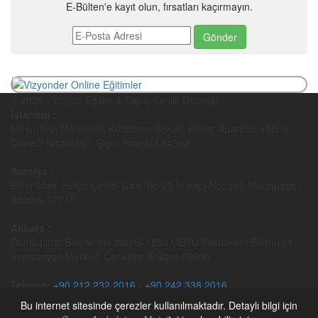
E-Bülten'e kayıt olun, fırsatları kaçırmayın.
© 2026 - Vizyon Eğitim & Danışmanlık Derneği
İstanbul :
Meşrutiyet Mahallesi, Kodaman Sokak, Bahar Apartmanı No:6
Daire:7 Nişantaşı - Şişli / İstanbul 34363
Antalya :
Etiler Mah. Evliya Çelebi Cad. No:23 İç Kapı No: 106 Muratpaşa /
Antalya 07010
Ankara :
Dumlupınar Bulvarı No:280/G-1253 ODTÜ Teknokent Bilişim ve
İnnovasyon Merkezi Çankaya-Ankara 06800
Telefon:
+90 212 232 2016
-
+90 242 338 2016
Faks:
+90 850 811 2016
Bu internet sitesinde çerezler kullanılmaktadır. Detaylı bilgi için
E-Posta:
bilgi@vizyonder.org.tr