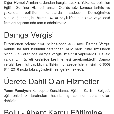
Diğer Hizmet Alımları kodundan karşılanacaktır. Yukarıda belirtilen
Eğitim Seminer Hizmeti, anılan Otel’de söz konusu tarihte ve
yukarıda belirtilen konularda sadece Derneğimizce
sunulduğundan, bu hizmeti 4734 sayılı Kanunun 22/a veya 22/d
fıkraları kapsamında temin edebilirsiniz.
Damga Vergisi
Düzenlenen ödeme emri belgesinden 488 sayılı Damga Vergisi
Kanunu’na tabi kurumlar tarafından KDV hariç tutar üzerinden
binde 9,48 oranında damga vergisi kesintisi yapılmalıdır. Havale
ya da EFT ücreti kesinlikle kesilmemesi gerekmektedir. Damga
vergisi kesintisi yapıldığına ilişkin muhasebe işlem fişinin 0(850)
811 2016 no.lu faksa gönderilmesi gerekmektedir.
Ücrete Dahil Olan Hizmetler
Yarım Pansiyon
Konseptte Konaklama, Eğitim , Katılım Belgesi,
eğitmenlerimiz tarafından hazırlanmış seminer ders notları
dahildir.
Bolu - Abant Kamu Eğitimine