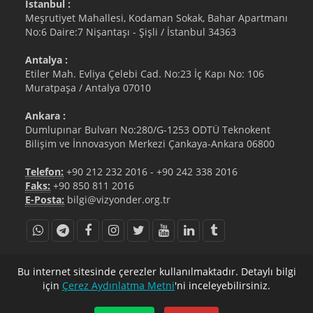
İstanbul :
Meşrutiyet Mahallesi, Kodaman Sokak, Bahar Apartmanı
No:6 Daire:7 Nişantaşı - Şişli / İstanbul 34363
Antalya :
Etiler Mah. Evliya Çelebi Cad. No:23 İç Kapı No: 106
Muratpaşa / Antalya 07010
Ankara :
Dumlupınar Bulvarı No:280/G-1253 ODTÜ Teknokent
Bilişim ve İnnovasyon Merkezi Çankaya-Ankara 06800
Telefon:
+90 212 232 2016
-
+90 242 338 2016
Faks:
+90 850 811 2016
E-Posta:
bilgi@vizyonder.org.tr
bilgi@vizyonder.org.tr
+90 212 232 2016
Bu internet sitesinde çerezler kullanılmaktadır. Detaylı bilgi
için
Çerez Aydınlatma Metni
'ni inceleyebilirsiniz.