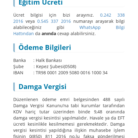
Eğitim Ücreti
Ücret bilgisi için bizi arayınız.
0.242 338
2016
veya
0.545 337 2016
numarayı arayarak bilgi
alabileceğiniz gibi
WhatsApp Bilgi
Hattından
da
anında
cevap alabilirsiniz.
Ödeme Bilgileri
Banka : Halk Bankası
Şube : Kepez Şubesi(0508)
IBAN : TR98 0001 2009 5080 0016 1000 34
Damga Vergisi
Düzenlenen ödeme emri belgesinden 488 sayılı
Damga Vergisi Kanunu’na tabi kurumlar tarafından
KDV hariç tutar üzerinden binde 9,48 oranında
damga vergisi kesintisi yapılmalıdır. Havale ya da EFT
ücreti kesinlikle kesilmemesi gerekmektedir. Damga
vergisi kesintisi yapıldığına ilişkin muhasebe işlem
fişinin 0(850) 811 2016 no.lu faksa gönderilmesi