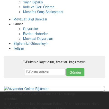
Yayın Sipariş
İade ve Geri Ödeme
Mesafeli Satış Sözleşmesi
Mevzuat Bilgi Bankası
Güncel
Duyurular
Bizden Haberler
Mevzuat Duyuruları
Bilgilerinizi Güncelleyin
İletişim
E-Bülten'e kayıt olun, fırsatları kaçırmayın.
© 2026 - Vizyon Eğitim & Danışmanlık Derneği
İstanbul :
Meşrutiyet Mahallesi, Kodaman Sokak, Bahar Apartmanı No:6
Daire:7 Nişantaşı - Şişli / İstanbul 34363