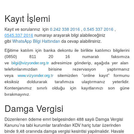
Kayıt İşlemi
Kayıt ve sorularınız için
0.242 338 2016
,
0.545 337 2016
,
0545.337 2016
numarayı arayarak bilgi alabileceğiniz
gibi
WhatsApp Bilgi Hattından
da
cevap alabilirsiniz.
Eğitime katılım için banka dekontu ile birlikte katılımcı bilgilerini
(0850) 811 20 16 numaralı faksımıza
ve
adresimize gönderip, aşağıda yer alan
bilgi@vizyonder.org.tr
telefonlarımızdan birisine rezervasyon yaptırmanız
veya
sitemizden “online kayıt” formunu
www.vizyonder.org.tr
eksiksiz doldurarak tarafımıza ulaştırmanız yeterlidir.
Kontenjanımız sınırlı olduğu için kayıtlarınızı son güne
bırakmayınız.
Damga Vergisi
Düzenlenen ödeme emri belgesinden 488 sayılı Damga Vergisi
Kanunu’na tabi kurumlar tarafından KDV hariç tutar üzerinden
binde 9,48 oranında damga vergisi kesintisi yapılmalıdır. Havale