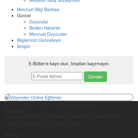
Mesafeli Satış Sözleşmesi
Mevzuat Bilgi Bankası
Güncel
Duyurular
Bizden Haberler
Mevzuat Duyuruları
Bilgilerinizi Güncelleyin
İletişim
E-Bülten'e kayıt olun, fırsatları kaçırmayın.
© 2026 - Vizyon Eğitim & Danışmanlık Derneği
İstanbul :
Meşrutiyet Mahallesi, Kodaman Sokak, Bahar Apartmanı No:6
Daire:7 Nişantaşı - Şişli / İstanbul 34363
Antalya :