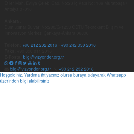
Etiler Mah. Evliya Çelebi Cad. No:23 İç Kapı No: 106 Muratpaşa /
Antalya 07010
Ankara :
Dumlupınar Bulvarı No:280/G-1253 ODTÜ Teknokent Bilişim ve
İnnovasyon Merkezi Çankaya-Ankara 06800
Telefon:
+90 212 232 2016
-
+90 242 338 2016
Faks:
+90 850 811 2016
E-Posta:
bilgi@vizyonder.org.tr
bilgi@vizyonder.org.tr
+90 212 232 2016
Hoşgeldiniz. Yardıma ihtiyacınız olursa buraya tıklayarak Whatsapp
üzerinden bilgi alabilirsiniz.