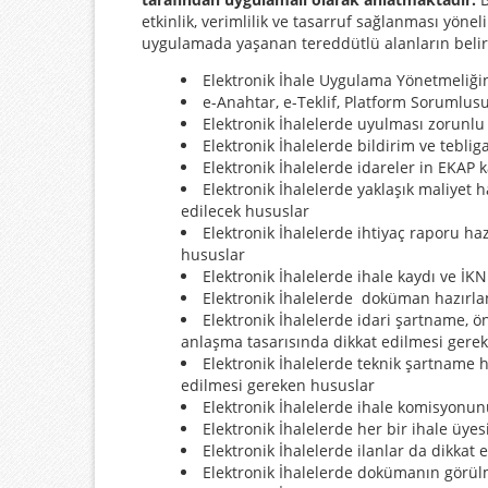
etkinlik, verimlilik ve tasarruf sağlanması yönel
uygulamada yaşanan tereddütlü alanların beli
Elektronik İhale Uygulama Yönetmeliğin
e-Anahtar, e-Teklif, Platform Sorumlus
Elektronik İhalelerde uyulması zorunlu
Elektronik İhalelerde bildirim ve tebliga
Elektronik İhalelerde idareler in EKAP k
Elektronik İhalelerde yaklaşık maliyet 
edilecek hususlar
Elektronik İhalelerde ihtiyaç raporu ha
hususlar
Elektronik İhalelerde ihale kaydı ve İK
Elektronik İhalelerde doküman hazırl
Elektronik İhalelerde idari şartname, ön
anlaşma tasarısında dikkat edilmesi gere
Elektronik İhalelerde teknik şartname 
edilmesi gereken hususlar
Elektronik İhalelerde ihale komisyonu
Elektronik İhalelerde her bir ihale üye
Elektronik İhalelerde ilanlar da dikkat
Elektronik İhalelerde dokümanın görülm