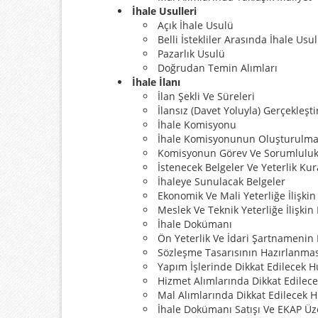
İhale Usulleri
Açık İhale Usulü
Belli İstekliler Arasında İhale Usu
Pazarlık Usulü
Doğrudan Temin Alımları
İhale İlanı
İlan Şekli Ve Süreleri
İlansız (Davet Yoluyla) Gerçekleşti
İhale Komisyonu
İhale Komisyonunun Oluşturulma
Komisyonun Görev Ve Sorumluluk
İstenecek Belgeler Ve Yeterlik Kura
İhaleye Sunulacak Belgeler
Ekonomik Ve Mali Yeterliğe İlişkin
Meslek Ve Teknik Yeterliğe İlişkin
İhale Dokümanı
Ön Yeterlik Ve İdari Şartnamenin
Sözleşme Tasarısının Hazırlanmas
Yapım İşlerinde Dikkat Edilecek H
Hizmet Alımlarında Dikkat Edilec
Mal Alımlarında Dikkat Edilecek 
İhale Dokümanı Satışı Ve EKAP Üz