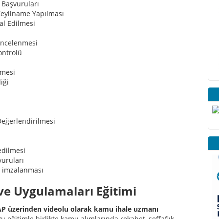
 Başvuruları
eyilname Yapılması
al Edilmesi
 İncelenmesi
ontrolü
nmesi
iği
 Değerlendirilmesi
edilmesi
vuruları
n imzalanması
ve Uygulamaları Eğitimi
EKAP üzerinden videolu olarak kamu ihale uzmanı
u eğitimle birlikte kamu alımlarında rekabet, şeffaflık