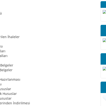
lü
rilen İhaleler
sı
ları
lları
 Belgeler
 Belgeler
 Hazırlanması
ı
ususlar
ek Hususlar
Hususlar
erinden İndirilmesi