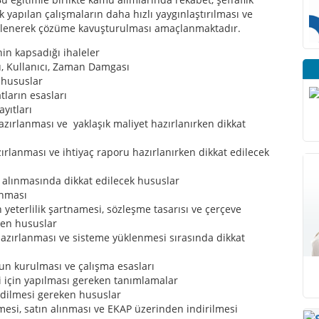
ik yapılan çalışmaların daha hızlı yaygınlaştırılması ve
rlenerek çözüme kavuşturulması amaçlanmaktadır.
in kapsadığı ihaleler
u, Kullanıcı, Zaman Damgası
 hususlar
tların esasları
ayıtları
hazırlanması ve yaklaşık maliyet hazırlanırken dikkat
zırlanması ve ihtiyaç raporu hazırlanırken dikkat edilecek
N alınmasında dikkat edilecek hususlar
anması
 yeterlilik şartnamesi, sözleşme tasarısı ve çerçeve
ken hususlar
hazırlanması ve sisteme yüklenmesi sırasında dikkat
nun kurulması ve çalışma esasları
si için yapılması gereken tanımlamalar
 edilmesi gereken hususlar
esi, satın alınması ve EKAP üzerinden indirilmesi