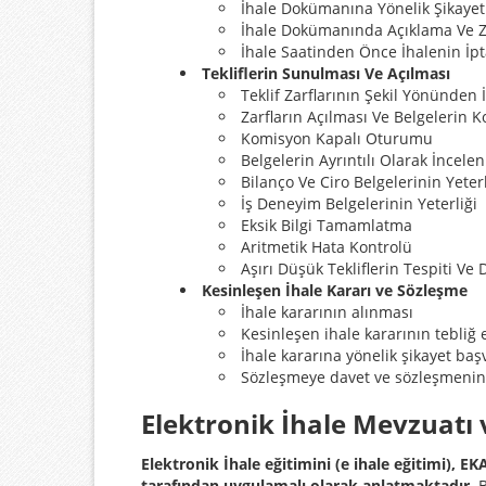
İhale Dokümanına Yönelik Şikayet
İhale Dokümanında Açıklama Ve Z
İhale Saatinden Önce İhalenin İpt
Tekliflerin Sunulması Ve Açılması
Teklif Zarflarının Şekil Yönünden
Zarfların Açılması Ve Belgelerin K
Komisyon Kapalı Oturumu
Belgelerin Ayrıntılı Olarak İncele
Bilanço Ve Ciro Belgelerinin Yeterl
İş Deneyim Belgelerinin Yeterliği
Eksik Bilgi Tamamlatma
Aritmetik Hata Kontrolü
Aşırı Düşük Tekliflerin Tespiti Ve
Kesinleşen İhale Kararı ve Sözleşme
İhale kararının alınması
Kesinleşen ihale kararının tebliğ 
İhale kararına yönelik şikayet baş
Sözleşmeye davet ve sözleşmeni
Elektronik İhale Mevzuatı 
Elektronik İhale eğitimini (e ihale eğitimi), 
tarafından uygulamalı olarak anlatmaktadır.
B