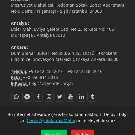
Meşrutiyet Mahallesi, Kodaman Sokak, Bahar Apartmanı
No:6 Daire:7 Nişantaşı - Şişli / İstanbul 34363
Antalya :
Etiler Mah. Evliya Çelebi Cad. No:23 İç Kapı No: 106
Muratpaşa / Antalya 07010
Ankara :
Dumlupınar Bulvarı No:280/G-1253 ODTÜ Teknokent
Bilişim ve İnnovasyon Merkezi Çankaya-Ankara 06800
Telefon:
+90 212 232 2016
-
+90 242 338 2016
Faks:
+90 850 811 2016
E-Posta:
bilgi@vizyonder.org.tr
bilgi@vizyonder.org.tr
+90 212 232 2016
Bu internet sitesinde çerezler kullanılmaktadır. Detaylı bilgi
için
Çerez Aydınlatma Metni
'ni inceleyebilirsiniz.
Kabul Et
Reddet