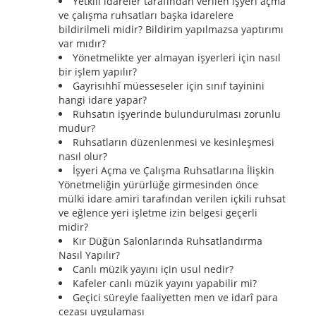
Yetkili idareler tarafından verilen işyeri açma
ve çalışma ruhsatları başka idarelere
bildirilmeli midir? Bildirim yapılmazsa yaptırımı
var mıdır?
Yönetmelikte yer almayan işyerleri için nasıl
bir işlem yapılır?
Gayrisıhhî müesseseler için sınıf tayinini
hangi idare yapar?
Ruhsatın işyerinde bulundurulması zorunlu
mudur?
Ruhsatların düzenlenmesi ve kesinleşmesi
nasıl olur?
İşyeri Açma ve Çalışma Ruhsatlarına İlişkin
Yönetmeliğin yürürlüğe girmesinden önce
mülki idare amiri tarafından verilen içkili ruhsat
ve eğlence yeri işletme izin belgesi geçerli
midir?
Kır Düğün Salonlarında Ruhsatlandırma
Nasıl Yapılır?
Canlı müzik yayını için usul nedir?
Kafeler canlı müzik yayını yapabilir mi?
Geçici süreyle faaliyetten men ve idarî para
cezası uygulaması