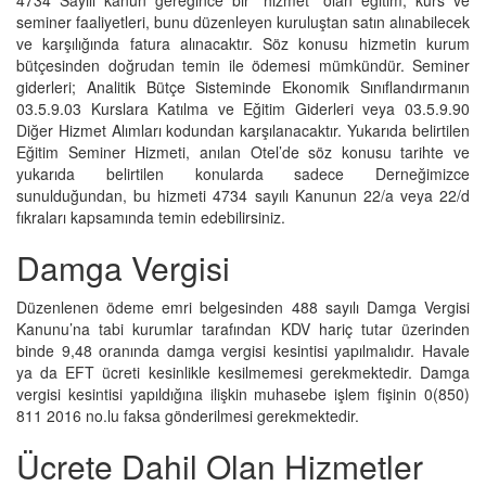
4734 Sayılı kanun gereğince bir “hizmet” olan eğitim, kurs ve
seminer faaliyetleri, bunu düzenleyen kuruluştan satın alınabilecek
ve karşılığında fatura alınacaktır. Söz konusu hizmetin kurum
bütçesinden doğrudan temin ile ödemesi mümkündür. Seminer
giderleri; Analitik Bütçe Sisteminde Ekonomik Sınıflandırmanın
03.5.9.03 Kurslara Katılma ve Eğitim Giderleri veya 03.5.9.90
Diğer Hizmet Alımları kodundan karşılanacaktır. Yukarıda belirtilen
Eğitim Seminer Hizmeti, anılan Otel’de söz konusu tarihte ve
yukarıda belirtilen konularda sadece Derneğimizce
sunulduğundan, bu hizmeti 4734 sayılı Kanunun 22/a veya 22/d
fıkraları kapsamında temin edebilirsiniz.
Damga Vergisi
Düzenlenen ödeme emri belgesinden 488 sayılı Damga Vergisi
Kanunu’na tabi kurumlar tarafından KDV hariç tutar üzerinden
binde 9,48 oranında damga vergisi kesintisi yapılmalıdır. Havale
ya da EFT ücreti kesinlikle kesilmemesi gerekmektedir. Damga
vergisi kesintisi yapıldığına ilişkin muhasebe işlem fişinin 0(850)
811 2016 no.lu faksa gönderilmesi gerekmektedir.
Ücrete Dahil Olan Hizmetler