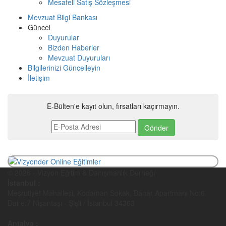
Mesafeli Satış Sözleşmesi
Mevzuat Bilgi Bankası
Güncel
Duyurular
Bizden Haberler
Mevzuat Duyuruları
Bilgilerinizi Güncelleyin
İletişim
E-Bülten'e kayıt olun, fırsatları kaçırmayın.
© 2026 - Vizyon Eğitim & Danışmanlık Derneği
İstanbul :
Meşrutiyet Mahallesi, Kodaman Sokak, Bahar Apartmanı No:6
Daire:7 Nişantaşı - Şişli / İstanbul 34363
Antalya :