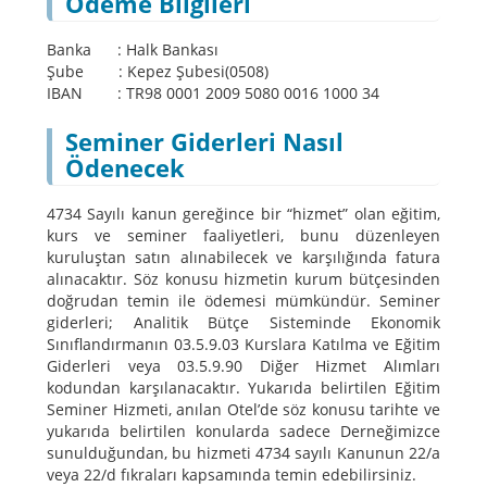
Ödeme Bilgileri
Banka : Halk Bankası
Şube : Kepez Şubesi(0508)
IBAN : TR98 0001 2009 5080 0016 1000 34
Seminer Giderleri Nasıl
Ödenecek
4734 Sayılı kanun gereğince bir “hizmet” olan eğitim,
kurs ve seminer faaliyetleri, bunu düzenleyen
kuruluştan satın alınabilecek ve karşılığında fatura
alınacaktır. Söz konusu hizmetin kurum bütçesinden
doğrudan temin ile ödemesi mümkündür. Seminer
giderleri; Analitik Bütçe Sisteminde Ekonomik
Sınıflandırmanın 03.5.9.03 Kurslara Katılma ve Eğitim
Giderleri veya 03.5.9.90 Diğer Hizmet Alımları
kodundan karşılanacaktır. Yukarıda belirtilen Eğitim
Seminer Hizmeti, anılan Otel’de söz konusu tarihte ve
yukarıda belirtilen konularda sadece Derneğimizce
sunulduğundan, bu hizmeti 4734 sayılı Kanunun 22/a
veya 22/d fıkraları kapsamında temin edebilirsiniz.