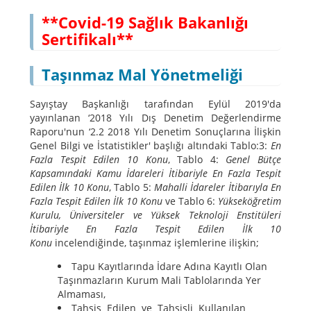
**Covid-19 Sağlık Bakanlığı
Sertifikalı**
Taşınmaz Mal Yönetmeliği
Sayıştay Başkanlığı tarafından Eylül 2019'da
yayınlanan ‘2018 Yılı Dış Denetim Değerlendirme
Raporu'nun ‘2.2 2018 Yılı Denetim Sonuçlarına İlişkin
Genel Bilgi ve İstatistikler' başlığı altındaki Tablo:3:
En
Fazla Tespit Edilen 10 Konu
, Tablo 4:
Genel Bütçe
Kapsamındaki Kamu İdareleri İtibariyle En Fazla Tespit
Edilen İlk 10 Konu
, Tablo 5:
Mahalli İdareler İtibarıyla En
Fazla Tespit Edilen İlk 10 Konu
ve Tablo 6:
Yükseköğretim
Kurulu, Üniversiteler ve Yüksek Teknoloji Enstitüleri
İtibariyle En Fazla Tespit Edilen İlk 10
Konu
incelendiğinde, taşınmaz işlemlerine ilişkin;
Tapu Kayıtlarında İdare Adına Kayıtlı Olan
Taşınmazların Kurum Mali Tablolarında Yer
Almaması,
Tahsis Edilen ve Tahsisli Kullanılan