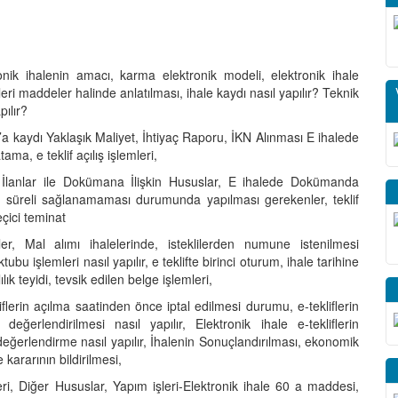
ronik ihalenin amacı, karma elektronik modeli, elektronik ihale
ri maddeler halinde anlatılması, ihale kaydı nasıl yapılır? Teknik
pılır?
P’a kaydı Yaklaşık Maliyet, İhtiyaç Raporu, İKN Alınması E ihalede
a, e teklif açılış işlemleri,
 İlanlar ile Dokümana İlişkin Hususlar, E ihalede Dokümanda
zun süreli sağlanamaması durumunda yapılması gerekenler, teklif
çici teminat
, Mal alımı ihalelerinde, isteklilerden numune istenilmesi
 işlemleri nasıl yapılır, e teklifte birinci oturum, ihale tarihine
lık teyidi, tevsik edilen belge işlemleri,
flerin açılma saatinden önce iptal edilmesi durumu, e-tekliflerin
değerlendirilmesi nasıl yapılır, Elektronik ihale e-tekliflerin
gili değerlendirme nasıl yapılır, İhalenin Sonuçlandırılması, ekonomik
 kararının bildirilmesi,
i, Diğer Hususlar, Yapım işleri-Elektronik ihale 60 a maddesi,