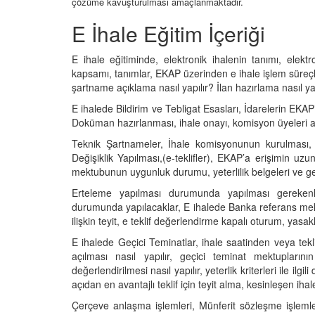
çözüme kavuşturulması amaçlanmaktadır.
E İhale Eğitim İçeriği
E ihale eğitiminde, elektronik ihalenin tanımı, elekt
kapsamı, tanımlar, EKAP üzerinden e ihale işlem süreçle
şartname açıklama nasıl yapılır? İlan hazırlama nasıl ya
E ihalede Bildirim ve Tebligat Esasları, İdarelerin EKA
Doküman hazırlanması, ihale onayı, komisyon üyeleri atam
Teknik Şartnameler, İhale komisyonunun kurulması,
Değişiklik Yapılması,(e-teklifler), EKAP’a erişimin u
mektubunun uygunluk durumu, yeterlilik belgeleri ve ge
Erteleme yapılması durumunda yapılması gerekenler
durumunda yapılacaklar, E ihalede Banka referans mektubu
ilişkin teyit, e teklif değerlendirme kapalı oturum, yasaklı
E ihalede Geçici Teminatlar, ihale saatinden veya tekli
açılması nasıl yapılır, geçici teminat mektuplarının 
değerlendirilmesi nasıl yapılır, yeterlik kriterleri ile il
açıdan en avantajlı teklif için teyit alma, kesinleşen ihale
Çerçeve anlaşma işlemleri, Münferit sözleşme işlemler