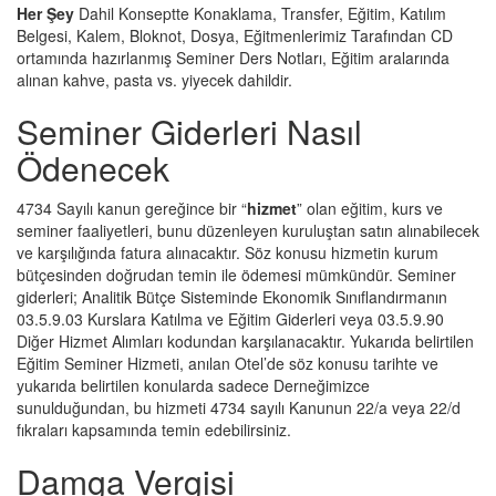
Her Şey
Dahil Konseptte Konaklama, Transfer, Eğitim, Katılım
Belgesi, Kalem, Bloknot, Dosya, Eğitmenlerimiz Tarafından CD
ortamında hazırlanmış Seminer Ders Notları, Eğitim aralarında
alınan kahve, pasta vs. yiyecek dahildir.
Seminer Giderleri Nasıl
Ödenecek
4734 Sayılı kanun gereğince bir “
hizmet
” olan eğitim, kurs ve
seminer faaliyetleri, bunu düzenleyen kuruluştan satın alınabilecek
ve karşılığında fatura alınacaktır. Söz konusu hizmetin kurum
bütçesinden doğrudan temin ile ödemesi mümkündür. Seminer
giderleri; Analitik Bütçe Sisteminde Ekonomik Sınıflandırmanın
03.5.9.03 Kurslara Katılma ve Eğitim Giderleri veya 03.5.9.90
Diğer Hizmet Alımları kodundan karşılanacaktır. Yukarıda belirtilen
Eğitim Seminer Hizmeti, anılan Otel’de söz konusu tarihte ve
yukarıda belirtilen konularda sadece Derneğimizce
sunulduğundan, bu hizmeti 4734 sayılı Kanunun 22/a veya 22/d
fıkraları kapsamında temin edebilirsiniz.
Damga Vergisi