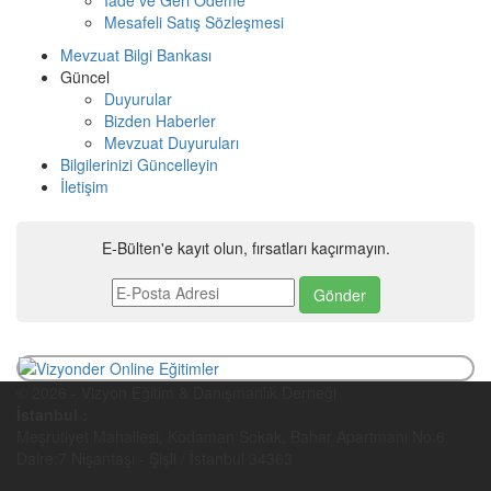
Mesafeli Satış Sözleşmesi
Mevzuat Bilgi Bankası
Güncel
Duyurular
Bizden Haberler
Mevzuat Duyuruları
Bilgilerinizi Güncelleyin
İletişim
E-Bülten'e kayıt olun, fırsatları kaçırmayın.
© 2026 - Vizyon Eğitim & Danışmanlık Derneği
İstanbul :
Meşrutiyet Mahallesi, Kodaman Sokak, Bahar Apartmanı No:6
Daire:7 Nişantaşı - Şişli / İstanbul 34363