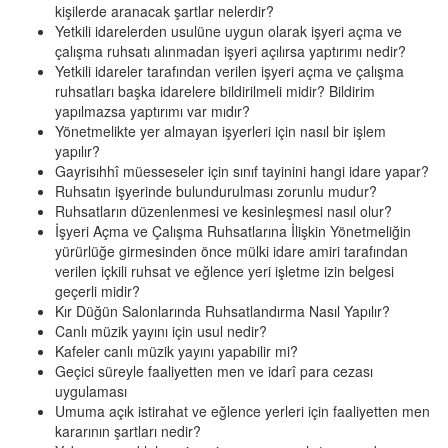
kişilerde aranacak şartlar nelerdir?
Yetkili idarelerden usulüne uygun olarak işyeri açma ve
çalışma ruhsatı alınmadan işyeri açılırsa yaptırımı nedir?
Yetkili idareler tarafından verilen işyeri açma ve çalışma
ruhsatları başka idarelere bildirilmeli midir? Bildirim
yapılmazsa yaptırımı var mıdır?
Yönetmelikte yer almayan işyerleri için nasıl bir işlem
yapılır?
Gayrisıhhî müesseseler için sınıf tayinini hangi idare yapar?
Ruhsatın işyerinde bulundurulması zorunlu mudur?
Ruhsatların düzenlenmesi ve kesinleşmesi nasıl olur?
İşyeri Açma ve Çalışma Ruhsatlarına İlişkin Yönetmeliğin
yürürlüğe girmesinden önce mülki idare amiri tarafından
verilen içkili ruhsat ve eğlence yeri işletme izin belgesi
geçerli midir?
Kır Düğün Salonlarında Ruhsatlandırma Nasıl Yapılır?
Canlı müzik yayını için usul nedir?
Kafeler canlı müzik yayını yapabilir mi?
Geçici süreyle faaliyetten men ve idarî para cezası
uygulaması
Umuma açık istirahat ve eğlence yerleri için faaliyetten men
kararının şartları nedir?