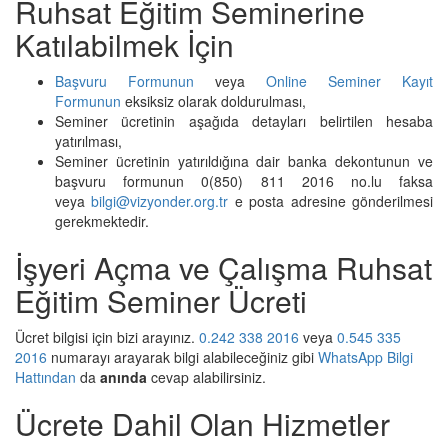
Ruhsat Eğitim Seminerine
Katılabilmek İçin
Başvuru Formunun
veya
Online Seminer Kayıt
Formunun
eksiksiz olarak doldurulması,
Seminer ücretinin aşağıda detayları belirtilen hesaba
yatırılması,
Seminer ücretinin yatırıldığına dair banka dekontunun ve
başvuru formunun 0(850) 811 2016 no.lu faksa
veya
bilgi@vizyonder.org.tr
e posta adresine gönderilmesi
gerekmektedir.
İşyeri Açma ve Çalışma Ruhsat
Eğitim Seminer Ücreti
Ücret bilgisi için bizi arayınız.
0.242 338 2016
veya
0.545 335
2016
numarayı arayarak bilgi alabileceğiniz gibi
WhatsApp Bilgi
Hattından
da
anında
cevap alabilirsiniz.
Ücrete Dahil Olan Hizmetler