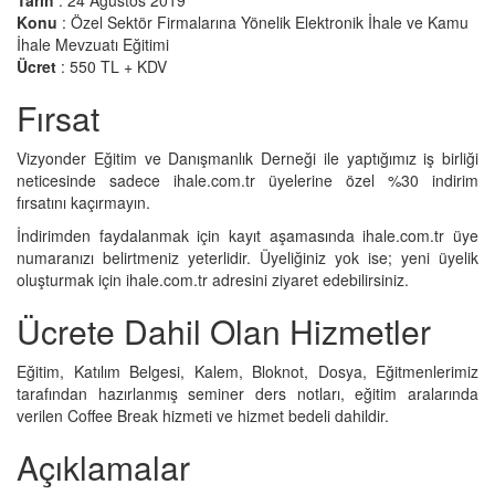
Tarih
: 24
Ağustos 2019
Konu
:
Özel Sektör Firmalarına Yönelik Elektronik İhale ve Kamu
İhale Mevzuatı Eğitimi
Ücret
:
550 TL + KDV
Fırsat
Vizyonder Eğitim ve Danışmanlık Derneği ile yaptığımız iş birliği
neticesinde sadece ihale.com.tr üyelerine özel %30 indirim
fırsatını kaçırmayın.
İndirimden faydalanmak için kayıt aşamasında ihale.com.tr üye
numaranızı belirtmeniz yeterlidir. Üyeliğiniz yok ise; yeni üyelik
oluşturmak için ihale.com.tr adresini ziyaret edebilirsiniz.
Ücrete Dahil Olan Hizmetler
Eğitim, Katılım Belgesi, Kalem, Bloknot, Dosya, Eğitmenlerimiz
tarafından hazırlanmış seminer ders notları, eğitim aralarında
verilen Coffee Break hizmeti ve hizmet bedeli dahildir.
Açıklamalar