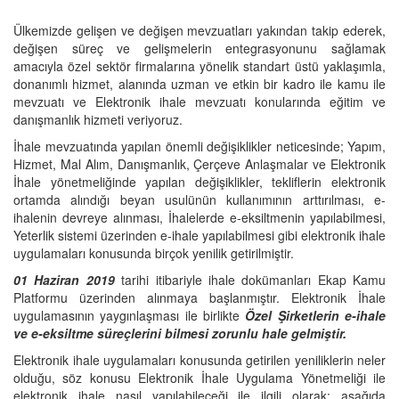
Ülkemizde gelişen ve değişen mevzuatları yakından takip ederek,
değişen süreç ve gelişmelerin entegrasyonunu sağlamak
amacıyla özel sektör firmalarına yönelik standart üstü yaklaşımla,
donanımlı hizmet, alanında uzman ve etkin bir kadro ile kamu ile
mevzuatı ve Elektronik ihale mevzuatı konularında eğitim ve
danışmanlık hizmeti veriyoruz.
İhale mevzuatında yapılan önemli değişiklikler neticesinde; Yapım,
Hizmet, Mal Alım, Danışmanlık, Çerçeve Anlaşmalar ve Elektronik
İhale yönetmeliğinde yapılan değişiklikler, tekliflerin elektronik
ortamda alındığı beyan usulünün kullanımının arttırılması, e-
ihalenin devreye alınması, İhalelerde e-eksiltmenin yapılabilmesi,
Yeterlik sistemi üzerinden e-ihale yapılabilmesi gibi elektronik ihale
uygulamaları konusunda birçok yenilik getirilmiştir.
01 Haziran 2019
tarihi itibariyle ihale dokümanları Ekap Kamu
Platformu üzerinden alınmaya başlanmıştır. Elektronik İhale
uygulamasının yaygınlaşması ile birlikte
Özel Şirketlerin e-ihale
ve e-eksiltme süreçlerini bilmesi zorunlu hale gelmiştir.
Elektronik ihale uygulamaları konusunda getirilen yeniliklerin neler
olduğu, söz konusu Elektronik İhale Uygulama Yönetmeliği ile
elektronik ihale nasıl yapılabileceği ile ilgili olarak; aşağıda