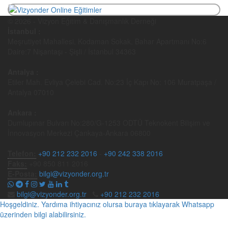
© 2026 - Vizyon Eğitim & Danışmanlık Derneği
İstanbul :
Meşrutiyet Mahallesi, Kodaman Sokak, Bahar Apartmanı No:6
Daire:7 Nişantaşı - Şişli / İstanbul 34363
Antalya :
Etiler Mah. Evliya Çelebi Cad. No:23 İç Kapı No: 106 Muratpaşa /
Antalya 07010
Ankara :
Dumlupınar Bulvarı No:280/G-1253 ODTÜ Teknokent Bilişim ve
İnnovasyon Merkezi Çankaya-Ankara 06800
Telefon:
+90 212 232 2016
-
+90 242 338 2016
Faks:
+90 850 811 2016
E-Posta:
bilgi@vizyonder.org.tr
bilgi@vizyonder.org.tr
+90 212 232 2016
Hoşgeldiniz. Yardıma ihtiyacınız olursa buraya tıklayarak Whatsapp
üzerinden bilgi alabilirsiniz.