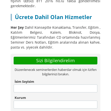
fişinin 0(850) 811 2016 no.lu faksa gönderilmesi
gerekmektedir.
Ücrete Dahil Olan Hizmetler
Her Şey
Dahil Konseptte Konaklama, Transfer, Eğitim ,
Katılım Belgesi, Kalem, Bloknot, Dosya,
Eğitmenlerimiz Tarafından CD ortamında hazırlanmış
Seminer Ders Notları, Eğitim aralarında alınan kahve,
pasta vs. yiyecek dahildir.
Sizi Bilgilendirelim
Düzenlenecek seminerlerden haberdar olmak için lütfen
bilgilerinizi bırakın.
İsim Soyisim
Kurum