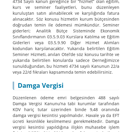
4734 Sayılı kanun gereğince bir “hizmet” olan eğitim,
kurs ve seminer faaliyetleri, bunu düzenleyen
kuruluştan satın alınabilecek ve karşılığında fatura
alınacaktır. Söz konusu hizmetin kurum bütçesinden
doğrudan temin ile ödemesi mümkündür. Seminer
giderleri; Analitik Bütçe Sisteminde Ekonomik
Sınıflandırmanın 03.5.9.03 Kurslara Katılma ve Eğitim
Giderleri veya 03.5.9.90 Diğer Hizmet Alımları
kodundan karşılanacaktır. Yukarıda belirtilen Eğitim
Seminer Hizmeti, anılan Otel’de söz konusu tarihte ve
yukarıda belirtilen konularda sadece Derneğimizce
sunulduğundan, bu hizmeti 4734 sayılı Kanunun 22/a
veya 22/d fıkraları kapsamında temin edebilirsiniz.
Damga Vergisi
Düzenlenen ödeme emri belgesinden 488 sayılı
Damga Vergisi Kanunu’na tabi kurumlar tarafından
KDV hariç tutar üzerinden binde 9,48 oranında
damga vergisi kesintisi yapılmalıdır. Havale ya da EFT
ücreti kesinlikle kesilmemesi gerekmektedir. Damga
vergisi kesintisi yapıldığına ilişkin muhasebe işlem