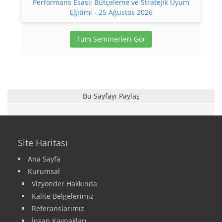
Performans Esaslı Bütçeleme ve Stratejik Uyum
Eğitimi - 25 Ağustos 2026
Tüm Seminerleri Gör
Bu Sayfayı Paylaş
Site Haritası
Ana Sayfa
Kurumsal
Vizyonder Hakkında
Kalite Belgelerimiz
Referanslarımız
İnsan Kaynakları