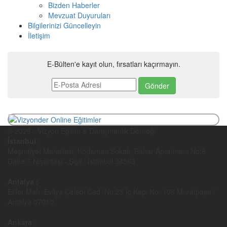
Bizden Haberler
Mevzuat Duyuruları
Bilgilerinizi Güncelleyin
İletişim
E-Bülten'e kayıt olun, fırsatları kaçırmayın.
© 2026 - Vizyon Eğitim & Danışmanlık Derneği
İstanbul :
Meşrutiyet Mahallesi, Kodaman Sokak, Bahar Apartmanı No:6
Daire:7 Nişantaşı - Şişli / İstanbul 34363
Antalya :
Etiler Mah. Evliya Çelebi Cad. No:23 İç Kapı No: 106 Muratpaşa /
Antalya 07010
Ankara :