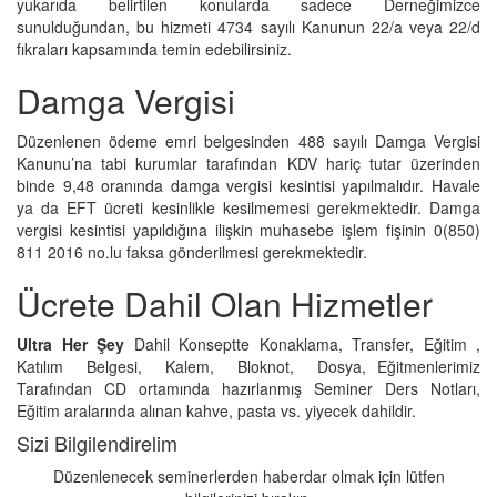
yukarıda belirtilen konularda sadece Derneğimizce
sunulduğundan, bu hizmeti 4734 sayılı Kanunun 22/a veya 22/d
fıkraları kapsamında temin edebilirsiniz.
Damga Vergisi
Düzenlenen ödeme emri belgesinden 488 sayılı Damga Vergisi
Kanunu’na tabi kurumlar tarafından KDV hariç tutar üzerinden
binde 9,48 oranında damga vergisi kesintisi yapılmalıdır. Havale
ya da EFT ücreti kesinlikle kesilmemesi gerekmektedir. Damga
vergisi kesintisi yapıldığına ilişkin muhasebe işlem fişinin 0(850)
811 2016 no.lu faksa gönderilmesi gerekmektedir.
Ücrete Dahil Olan Hizmetler
Ultra Her Şey
Dahil Konseptte Konaklama, Transfer, Eğitim ,
Katılım Belgesi, Kalem, Bloknot, Dosya, Eğitmenlerimiz
Tarafından CD ortamında hazırlanmış Seminer Ders Notları,
Eğitim aralarında alınan kahve, pasta vs. yiyecek dahildir.
Sizi Bilgilendirelim
Düzenlenecek seminerlerden haberdar olmak için lütfen