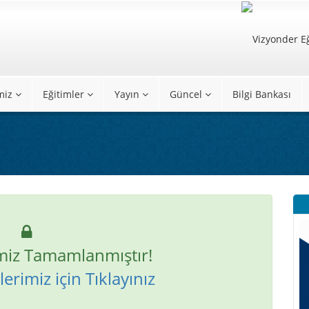
miz
Eğitimler
Yayın
Güncel
Bilgi Bankası
miz Tamamlanmıştır!
erimiz için Tıklayınız