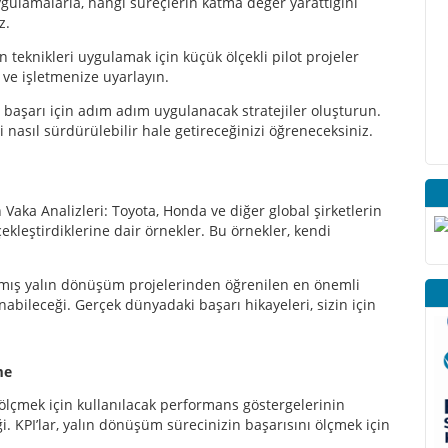
gulamalarla, hangi süreçlerin katma değer yarattığını
iz.
 teknikleri uygulamak için küçük ölçekli pilot projeler
n ve işletmenize uyarlayın.
 başarı için adım adım uygulanacak stratejiler oluşturun.
 nasıl sürdürülebilir hale getireceğinizi öğreneceksiniz.
 Vaka Analizleri: Toyota, Honda ve diğer global şirketlerin
ekleştirdiklerine dair örnekler. Bu örnekler, kendi
şmış yalın dönüşüm projelerinden öğrenilen en önemli
nabileceği. Gerçek dünyadaki başarı hikayeleri, sizin için
rme
ı ölçmek için kullanılacak performans göstergelerinin
i. KPI’lar, yalın dönüşüm sürecinizin başarısını ölçmek için