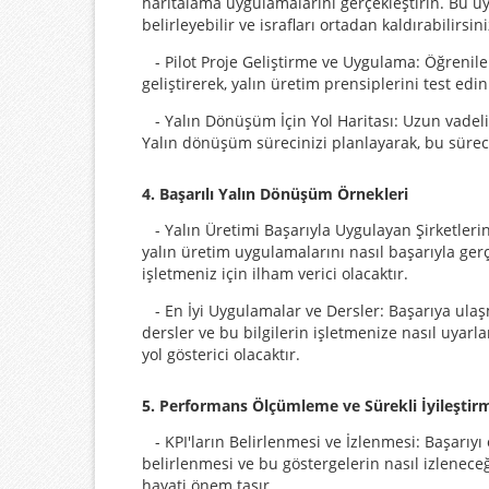
haritalama uygulamalarını gerçekleştirin. Bu uy
belirleyebilir ve israfları ortadan kaldırabilirsin
- Pilot Proje Geliştirme ve Uygulama: Öğrenilen
geliştirerek, yalın üretim prensiplerini test edi
- Yalın Dönüşüm İçin Yol Haritası: Uzun vadeli
Yalın dönüşüm sürecinizi planlayarak, bu süreci
4. Başarılı Yalın Dönüşüm Örnekleri
- Yalın Üretimi Başarıyla Uygulayan Şirketlerin
yalın üretim uygulamalarını nasıl başarıyla gerç
işletmeniz için ilham verici olacaktır.
- En İyi Uygulamalar ve Dersler: Başarıya ula
dersler ve bu bilgilerin işletmenize nasıl uyarla
yol gösterici olacaktır.
5. Performans Ölçümleme ve Sürekli İyileşti
- KPI'ların Belirlenmesi ve İzlenmesi: Başarıy
belirlenmesi ve bu göstergelerin nasıl izleneceğ
hayati önem taşır.