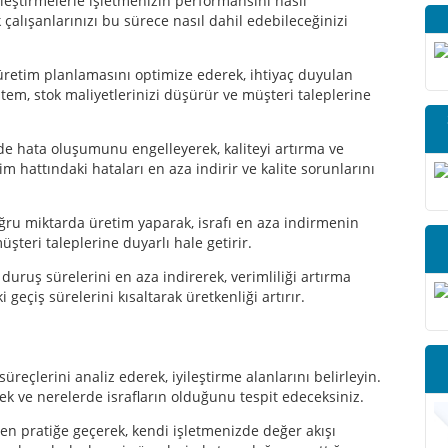
yileştirmelerle işletmenizin performansını nasıl
çalışanlarınızı bu sürece nasıl dahil edebileceğinizi
retim planlamasını optimize ederek, ihtiyaç duyulan
em, stok maliyetlerinizi düşürür ve müşteri taleplerine
e hata oluşumunu engelleyerek, kaliteyi artırma ve
m hattındaki hataları en aza indirir ve kalite sorunlarını
ru miktarda üretim yaparak, israfı en aza indirmenin
müşteri taleplerine duyarlı hale getirir.
uruş sürelerini en aza indirerek, verimliliği artırma
geçiş sürelerini kısaltarak üretkenliği artırır.
eçlerini analiz ederek, iyileştirme alanlarını belirleyin.
ek ve nerelerde israfların olduğunu tespit edeceksiniz.
n pratiğe geçerek, kendi işletmenizde değer akışı