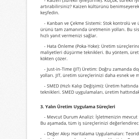
- Kaizen (Sürekli İyileştirme): Küçük, sürekli i
artırabilirsiniz? Kaizen kültürünü benimseyerek 
keşfedin.
- Kanban ve Çekme Sistemi: Stok kontrolü ve ü
ürünü tam zamanında üretmenin yolları. Bu sist
hızlı yanıt vermenizi sağlar.
- Hata Önleme (Poka-Yoke): Üretim süreçlerind
maliyetleri düşürme teknikleri. Bu yöntem, üreti
kökten çözer.
- Just-in-Time (JIT) Üretim: Doğru zamanda doğ
yolları. JIT, üretim süreçlerinizi daha esnek ve 
- SMED (Hızlı Kalıp Değişimi): Üretim hattında d
teknikleri. SMED uygulamaları, üretim hattındaki 
3. Yalın Üretim Uygulama Süreçleri
- Mevcut Durum Analizi: İşletmenizin mevcut sür
Bu aşamada, tüm iş süreçlerinizi değerlendirec
- Değer Akışı Haritalama Uygulamaları: Teoride