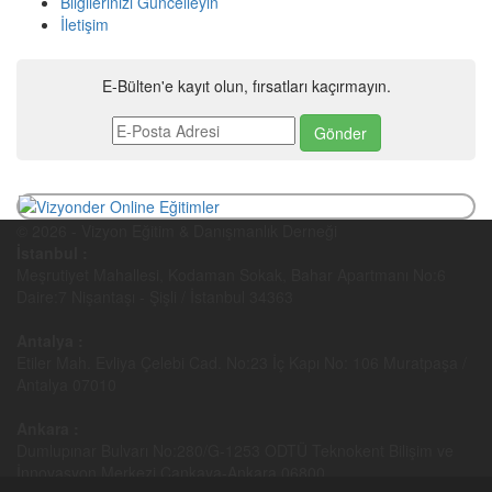
Bilgilerinizi Güncelleyin
İletişim
E-Bülten'e kayıt olun, fırsatları kaçırmayın.
© 2026 - Vizyon Eğitim & Danışmanlık Derneği
İstanbul :
Meşrutiyet Mahallesi, Kodaman Sokak, Bahar Apartmanı No:6
Daire:7 Nişantaşı - Şişli / İstanbul 34363
Antalya :
Etiler Mah. Evliya Çelebi Cad. No:23 İç Kapı No: 106 Muratpaşa /
Antalya 07010
Ankara :
Dumlupınar Bulvarı No:280/G-1253 ODTÜ Teknokent Bilişim ve
İnnovasyon Merkezi Çankaya-Ankara 06800