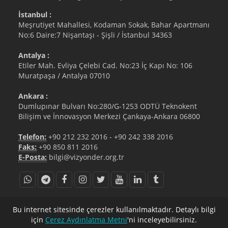
İstanbul :
Meşrutiyet Mahallesi, Kodaman Sokak, Bahar Apartmanı
No:6 Daire:7 Nişantaşı - Şişli / İstanbul 34363
Antalya :
Etiler Mah. Evliya Çelebi Cad. No:23 İç Kapı No: 106
Muratpaşa / Antalya 07010
Ankara :
Dumlupınar Bulvarı No:280/G-1253 ODTÜ Teknokent
Bilişim ve İnnovasyon Merkezi Çankaya-Ankara 06800
Telefon:
+90 212 232 2016
-
+90 242 338 2016
Faks:
+90 850 811 2016
E-Posta:
bilgi@vizyonder.org.tr
bilgi@vizyonder.org.tr
+90 212 232 2016
Bu internet sitesinde çerezler kullanılmaktadır. Detaylı bilgi
için
Çerez Aydınlatma Metni
'ni inceleyebilirsiniz.