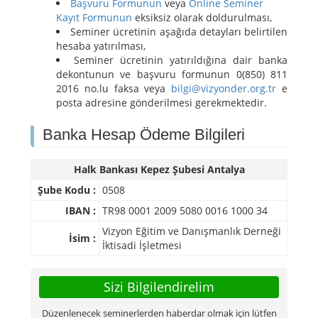
Başvuru Formunun
veya
Online Seminer
Kayıt Formunun
eksiksiz olarak doldurulması,
Seminer ücretinin aşağıda detayları belirtilen
hesaba yatırılması,
Seminer ücretinin yatırıldığına dair banka
dekontunun ve başvuru formunun 0(850) 811
2016 no.lu faksa veya
bilgi@vizyonder.org.tr
e
posta adresine gönderilmesi gerekmektedir.
Banka Hesap Ödeme Bilgileri
Halk Bankası Kepez Şubesi Antalya
Şube Kodu :
0508
IBAN :
TR98 0001 2009 5080 0016 1000 34
Vizyon Eğitim ve Danışmanlık Derneği
İsim :
İktisadi İşletmesi
Sizi Bilgilendirelim
Düzenlenecek seminerlerden haberdar olmak için lütfen