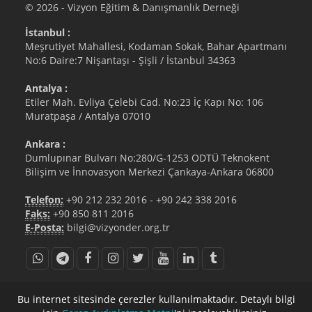
© 2026 - Vizyon Eğitim & Danışmanlık Derneği
İstanbul :
Meşrutiyet Mahallesi, Kodaman Sokak, Bahar Apartmanı
No:6 Daire:7 Nişantaşı - Şişli / İstanbul 34363
Antalya :
Etiler Mah. Evliya Çelebi Cad. No:23 İç Kapı No: 106
Muratpaşa / Antalya 07010
Ankara :
Dumlupınar Bulvarı No:280/G-1253 ODTÜ Teknokent
Bilişim ve İnnovasyon Merkezi Çankaya-Ankara 06800
Telefon:
+90 212 232 2016
-
+90 242 338 2016
Faks:
+90 850 811 2016
E-Posta:
bilgi@vizyonder.org.tr
bilgi@vizyonder.org.tr
+90 212 232 2016
Bu internet sitesinde çerezler kullanılmaktadır. Detaylı bilgi