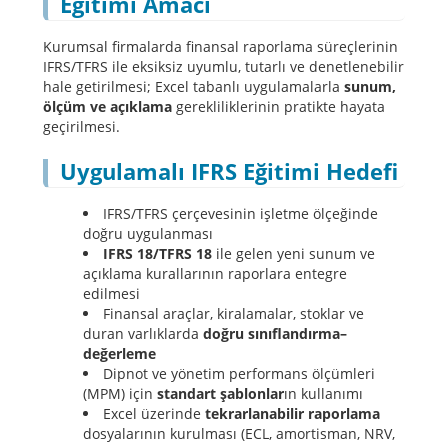
Eğitimi Amacı
Kurumsal firmalarda finansal raporlama süreçlerinin
IFRS/TFRS ile eksiksiz uyumlu, tutarlı ve denetlenebilir
hale getirilmesi; Excel tabanlı uygulamalarla
sunum,
ölçüm ve açıklama
gerekliliklerinin pratikte hayata
geçirilmesi.
Uygulamalı IFRS Eğitimi Hedefi
IFRS/TFRS çerçevesinin işletme ölçeğinde
doğru uygulanması
IFRS 18/TFRS 18
ile gelen yeni sunum ve
açıklama kurallarının raporlara entegre
edilmesi
Finansal araçlar, kiralamalar, stoklar ve
duran varlıklarda
doğru sınıflandırma–
değerleme
Dipnot ve yönetim performans ölçümleri
(MPM) için
standart şablonlar
ın kullanımı
Excel üzerinde
tekrarlanabilir raporlama
dosyalarının kurulması (ECL, amortisman, NRV,