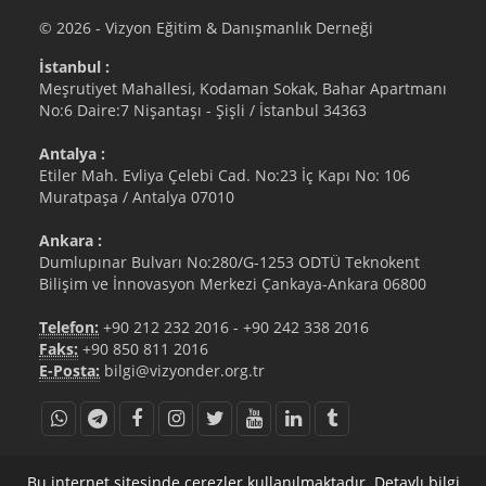
© 2026 - Vizyon Eğitim & Danışmanlık Derneği
İstanbul :
Meşrutiyet Mahallesi, Kodaman Sokak, Bahar Apartmanı
No:6 Daire:7 Nişantaşı - Şişli / İstanbul 34363
Antalya :
Etiler Mah. Evliya Çelebi Cad. No:23 İç Kapı No: 106
Muratpaşa / Antalya 07010
Ankara :
Dumlupınar Bulvarı No:280/G-1253 ODTÜ Teknokent
Bilişim ve İnnovasyon Merkezi Çankaya-Ankara 06800
Telefon:
+90 212 232 2016
-
+90 242 338 2016
Faks:
+90 850 811 2016
E-Posta:
bilgi@vizyonder.org.tr
bilgi@vizyonder.org.tr
+90 212 232 2016
Bu internet sitesinde çerezler kullanılmaktadır. Detaylı bilgi