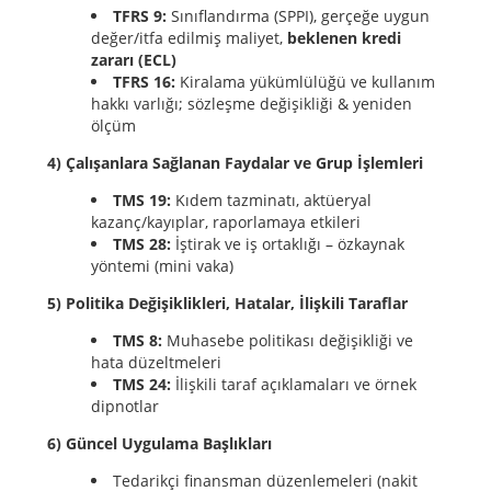
TFRS 9:
Sınıflandırma (SPPI), gerçeğe uygun
değer/itfa edilmiş maliyet,
beklenen kredi
zararı (ECL)
TFRS 16:
Kiralama yükümlülüğü ve kullanım
hakkı varlığı; sözleşme değişikliği & yeniden
ölçüm
4) Çalışanlara Sağlanan Faydalar ve Grup İşlemleri
TMS 19:
Kıdem tazminatı, aktüeryal
kazanç/kayıplar, raporlamaya etkileri
TMS 28:
İştirak ve iş ortaklığı – özkaynak
yöntemi (mini vaka)
5) Politika Değişiklikleri, Hatalar, İlişkili Taraflar
TMS 8:
Muhasebe politikası değişikliği ve
hata düzeltmeleri
TMS 24:
İlişkili taraf açıklamaları ve örnek
dipnotlar
6) Güncel Uygulama Başlıkları
Tedarikçi finansman düzenlemeleri (nakit