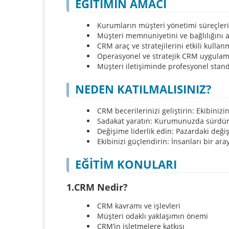
EĞİTİMİN AMACI
Kurumların müşteri yönetimi süreçler
Müşteri memnuniyetini ve bağlılığını 
CRM araç ve stratejilerini etkili kulla
Operasyonel ve stratejik CRM uygulam
Müşteri iletişiminde profesyonel stand
NEDEN KATILMALISINIZ?
CRM becerilerinizi geliştirin: Ekibinizi
Sadakat yaratın: Kurumunuzda sürdürü
Değişime liderlik edin: Pazardaki değiş
Ekibinizi güçlendirin: İnsanları bir ara
EĞİTİM KONULARI
1.CRM Nedir?
CRM kavramı ve işlevleri
Müşteri odaklı yaklaşımın önemi
CRM’in işletmelere katkısı