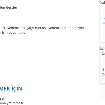
len dersler
S
ileri yöneticileri, çağrı merkezi yöneticileri, operasyon
r için uygundur.
1
On
MEK İÇİN
ası
ına yatırılması