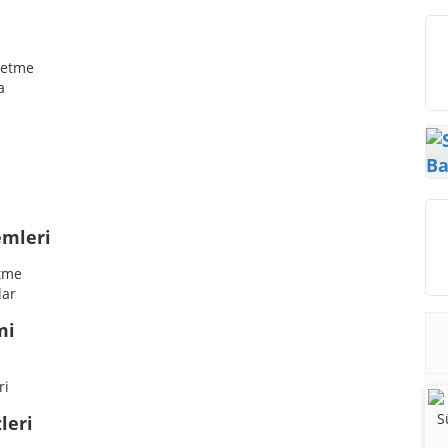
z etme
a
Ba
emleri
etme
lar
mi
ri
leri