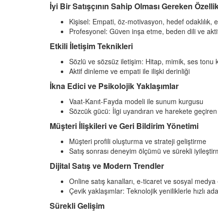
İyi Bir Satışçının Sahip Olması Gereken Özellik
Kişisel: Empati, öz-motivasyon, hedef odaklılık, 
Profesyonel: Güven inşa etme, beden dili ve akti
Etkili İletişim Teknikleri
Sözlü ve sözsüz iletişim: Hitap, mimik, ses tonu 
Aktif dinleme ve empati ile ilişki derinliği
İkna Edici ve Psikolojik Yaklaşımlar
Vaat-Kanıt-Fayda modeli ile sunum kurgusu
Sözcük gücü: İlgi uyandıran ve harekete geçiren 
Müşteri İlişkileri ve Geri Bildirim Yönetimi
Müşteri profili oluşturma ve strateji geliştirme
Satış sonrası deneyim ölçümü ve sürekli iyileşti
Dijital Satış ve Modern Trendler
Online satış kanalları, e-ticaret ve sosyal medy
Çevik yaklaşımlar: Teknolojik yeniliklerle hızlı a
Sürekli Gelişim