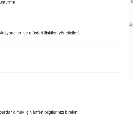
6
oluşturma
esyonelleri ve müşteri ilişkileri yöneticileri.
ar olmak için lütfen bilgilerinizi bırakın.