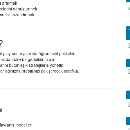
ı artırmak
üreçlerini dönüştürmek
becerisi kazandırmak
?
l-play senaryolarıyla öğrenmeyi pekiştirin.
zdan bire bir geribildirim alın.
arını bütünleşik stratejilerle yönetin.
 ağınızda prestijinizi pekiştirecek sertifika.
si
 davranış modelleri