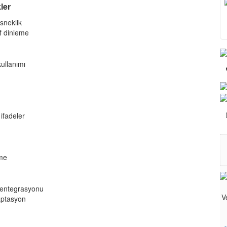
ler
esneklik
f dinleme
kullanımı
ifadeler
rme
a entegrasyonu
daptasyon