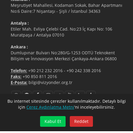
Meşrutiyet Mahallesi, Kodaman Sokak, Bahar Apartmanı
No:6 Daire:7 Nişantaşı - Şişli / İstanbul 34363
Antalya :
Etiler Mah. Evliya Çelebi Cad. No:23 İç Kapı No: 106
Muratpaşa / Antalya 07010
Ankara :
Dumlupınar Bulvarı No:280/G-1253 ODTÜ Teknokent
Bilişim ve İnnovasyon Merkezi Çankaya-Ankara 06800
Telefon:
+90 212 232 2016
-
+90 242 338 2016
Faks:
+90 850 811 2016
E-Posta:
bilgi@vizyonder.org.tr
Bu internet sitesinde çerezler kullanılmaktadır. Detaylı bilgi
için
Çerez Aydınlatma Metni
'ni inceleyebilirsiniz.
bilgi@vizyonder.org.tr
+90 212 232 2016
Kabul Et
Reddet