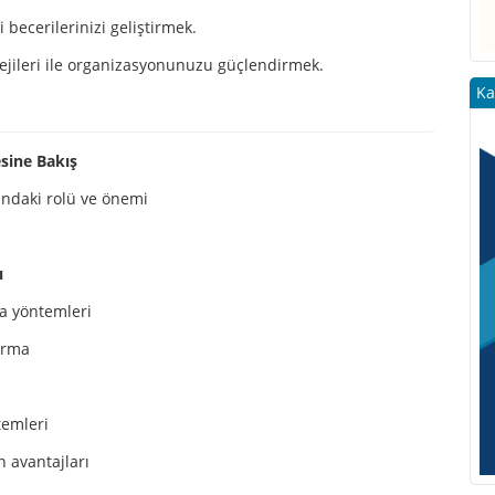
 becerilerinizi geliştirmek.
tejileri ile organizasyonunuzu güçlendirmek.
Ka
esine Bakış
ındaki rolü ve önemi
ı
ma yöntemleri
urma
temleri
 avantajları