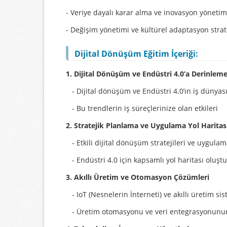
- Veriye dayalı karar alma ve inovasyon yönetimi
- Değişim yönetimi ve kültürel adaptasyon stra
Dijital Dönüşüm Eğitim İçeriği:
1. Dijital Dönüşüm ve Endüstri 4.0’a Derinlem
- Dijital dönüşüm ve Endüstri 4.0’ın iş dünyas
- Bu trendlerin iş süreçlerinize olan etkileri
2. Stratejik Planlama ve Uygulama Yol Haritas
- Etkili dijital dönüşüm stratejileri ve uygula
- Endüstri 4.0 için kapsamlı yol haritası oluşt
3. Akıllı Üretim ve Otomasyon Çözümleri
- IoT (Nesnelerin İnterneti) ve akıllı üretim sis
- Üretim otomasyonu ve veri entegrasyonunun