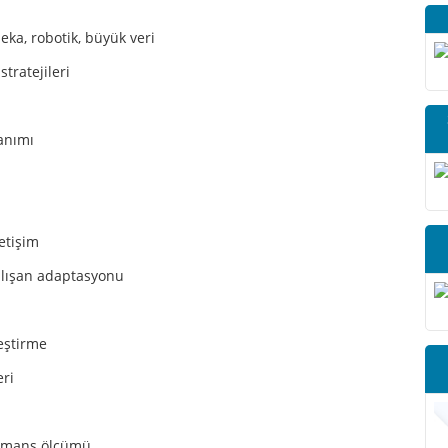
eka, robotik, büyük veri
tratejileri
lanımı
letişim
alışan adaptasyonu
eştirme
eri
formans ölçümü