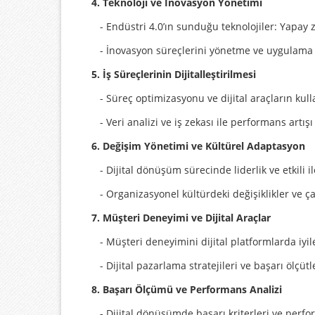
4. Teknoloji ve İnovasyon Yönetimi
- Endüstri 4.0’ın sunduğu teknolojiler: Yapay z
- İnovasyon süreçlerini yönetme ve uygulama s
5. İş Süreçlerinin Dijitalleştirilmesi
- Süreç optimizasyonu ve dijital araçların kul
- Veri analizi ve iş zekası ile performans artışı
6. Değişim Yönetimi ve Kültürel Adaptasyon
- Dijital dönüşüm sürecinde liderlik ve etkili i
- Organizasyonel kültürdeki değişiklikler ve ç
7. Müşteri Deneyimi ve Dijital Araçlar
- Müşteri deneyimini dijital platformlarda iyil
- Dijital pazarlama stratejileri ve başarı ölçütl
8. Başarı Ölçümü ve Performans Analizi
- Dijital dönüşümde başarı kriterleri ve per