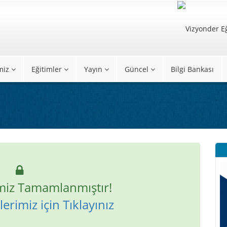
miz
Eğitimler
Yayın
Güncel
Bilgi Bankası
miz Tamamlanmıştır!
erimiz için Tıklayınız