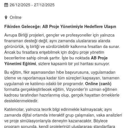
26/12/2025 - 27/12/2025
Online
Fikirden Geleceğe: AB Proje Yönetimiyle Hedeflere Ulaşın
Avrupa Birliği projeleri, gençler ve profesyoneller için yalnızca
finansman desteği değil, aynı zamanda uluslararası alanda
görünürlük, iş birliği ve sürdürülebilir kalkınma fırsatları da sunar.
Ancak bu fırsatlara erişebilmek için doğru proje yönetim
becerilerine sahip olmak şarttır. İşte bu noktada
AB Proje
Yönetimi Eğitimi
, sizlere kapsamlı bir yol haritası sunuyor.
Bu eğitim, fikir aşamasından hibe başvurusuna, uygulamadan
izleme ve raporlamaya kadar tüm süreçleri kapsayan, tamamen
uygulamalı ve katılımcı odaklı bir programdır.
Online (canlı)
formatta gerçekleştirilecek eğitim, Vizyonder’in uzman eğitmen
kadrosu tarafından hazırlanmış olup, gerçek hayattan örneklerle
desteklenmektedir.
Katılımcılar, yalnızca teorik bilgi edinmekle kalmayacak; aynı
zamanda dijital ortamda interaktif grup çalışmaları, vaka analizleri
ve proje simülasyonlarıyla deneyim kazanacaktır. Böylece
program sonunda, kendi projelerinizi uluslararası standartlara