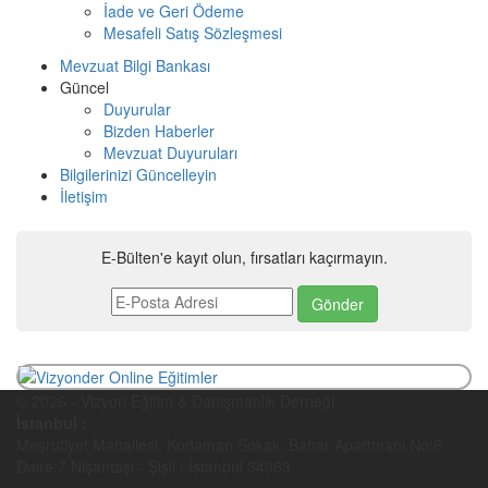
İade ve Geri Ödeme
Mesafeli Satış Sözleşmesi
Mevzuat Bilgi Bankası
Güncel
Duyurular
Bizden Haberler
Mevzuat Duyuruları
Bilgilerinizi Güncelleyin
İletişim
E-Bülten'e kayıt olun, fırsatları kaçırmayın.
© 2026 - Vizyon Eğitim & Danışmanlık Derneği
İstanbul :
Meşrutiyet Mahallesi, Kodaman Sokak, Bahar Apartmanı No:6
Daire:7 Nişantaşı - Şişli / İstanbul 34363