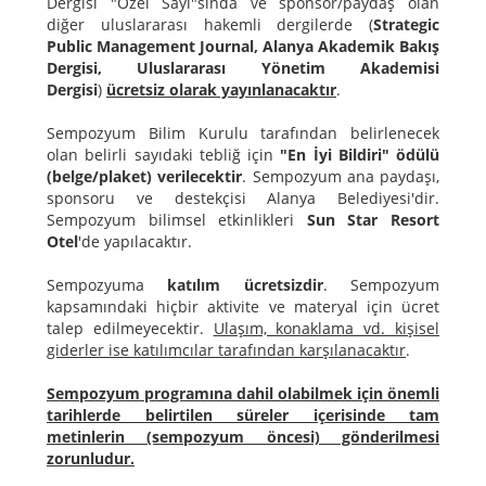
Dergisi "Özel Sayı"sında ve sponsor/paydaş olan
diğer uluslararası hakemli dergilerde (
Strategic
Public Management Journal, Alanya Akademik Bakış
Dergisi, Uluslararası Yönetim Akademisi
Dergisi
)
ücretsiz olarak yayınlanacaktır
.
Sempozyum Bilim Kurulu tarafından belirlenecek
olan belirli sayıdaki tebliğ için
"En İyi Bildiri" ödülü
(belge/plaket) verilecektir
. Sempozyum ana paydaşı,
sponsoru ve destekçisi Alanya Belediyesi'dir.
Sempozyum bilimsel etkinlikleri
Sun Star Resort
Otel
'de yapılacaktır.
Sempozyuma
katılım ücretsizdir
. Sempozyum
kapsamındaki hiçbir aktivite ve materyal için ücret
talep edilmeyecektir.
Ulaşım, konaklama vd. kişisel
giderler ise katılımcılar tarafından karşılanacaktır
.
Sempozyum programına dahil olabilmek için önemli
tarihlerde belirtilen süreler içerisinde tam
metinlerin (sempozyum öncesi) gönderilmesi
zorunludur.