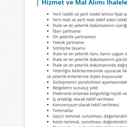
Hizmet ve Mal Alımı İhalel
Yerli istekli ve yerli istekli lehine fiya
Yerli malı ve yerli malı teklif eden iste
İhale ve ön yeterlik dokümanının içeri
İdari şartname
Ön yeterlik şartnamesi
Teknik şartname
Sözleşme tasarısı
İhale ve ön yeterlik ilanı, ilanın uygu
İhale ve ön yeterlik dokümanının görül
İhale ve ön yeterlik dokümanında değişi
Yeterliğin belirlenmesinde uyulacak ilke
ve yeterlik kriterlerine ilişkin başvurular
Sözleşmenin yürütülmesi aşamasındaki
Belgelerin sunuluş şekli
Elektronik ortamda belge/bilgi teyidi
İş ortaklığı olarak teklif verilmesi
Konsorsiyum olarak teklif verilmesi
Teminatlar
Geçici teminat, sunulması, değerlendiri
Kesin teminat, sunulması, değerlendiril