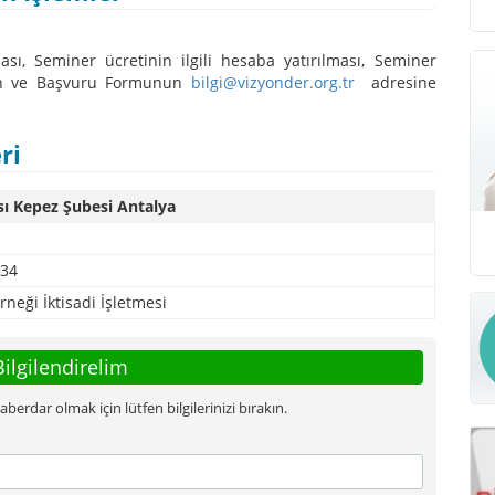
ı, Seminer ücretinin ilgili hesaba yatırılması, Seminer
nun ve Başvuru Formunun
bilgi@vizyonder.org.tr
adresine
ri
ı Kepez Şubesi Antalya
 34
neği İktisadi İşletmesi
Bilgilendirelim
rdar olmak için lütfen bilgilerinizi bırakın.