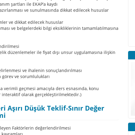
nım şartları ile EKAP’a kaydı
 hazırlanması ve sunulmasında dikkat edilecek hususlar
mler ve dikkat edilecek hususlar
ılması ve belgelerdeki bilgi eksikliklerinin tamamlatılmasına
endirilmesi
elik düzenlemeler ile fiyat dışı unsur uygulamasına ilişkin
elirlenmesi ve ihalenin sonuçlandırılması
 görev ve sorumlulukları
ha verimli geçmesi amacıyla ders esnasında, konu
 interaktif olarak gerçekleştirilmektedir.)
ri Aşırı Düşük Teklif-Sınır Değer
mi
kileyen Faktörlerin değerlendirilmesi
r kavramları