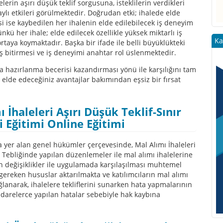
relerin aşırı düşük teklif sorgusuna, isteklilerin verdikleri
lı etkileri görülmektedir. Doğrudan etki; ihalede elde
i ise kaybedilen her ihalenin elde edilebilecek iş deneyim
ü her ihale; elde edilecek özellikle yüksek miktarlı iş
Ka
ortaya koymaktadır. Başka bir ifade ile belli büyüklükteki
 iş bitirmesi ve iş deneyimi anahtar rol üslenmektedir.
ma hazırlanma becerisi kazandırması yönü ile karşılığını tam
 elde edeceğiniz avantajlar bakımından eşsiz bir fırsat
İhaleleri Aşırı Düşük Teklif-Sınır
 Eğitimi Online Eğitimi
yer alan genel hükümler çerçevesinde, Mal Alımı İhaleleri
ebliğinde yapılan düzenlemeler ile mal alımı ihalelerine
on değişiklikler ile uygulamada karşılaşılması muhtemel
 gereken hususlar aktarılmakta ve katılımcıların mal alımı
lanarak, ihalelere tekliflerini sunarken hata yapmalarının
 idarelerce yapılan hatalar sebebiyle hak kaybına