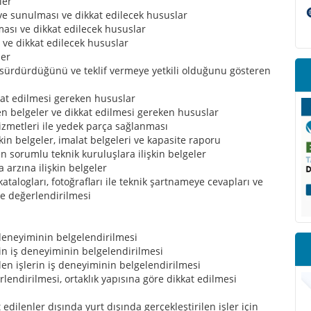
ler
e sunulması ve dikkat edilecek hususlar
ası ve dikkat edilecek hususlar
 ve dikkat edilecek hususlar
ler
ni sürdürdüğünü ve teklif vermeye yetkili olduğunu gösteren
kat edilmesi gereken hususlar
teren belgeler ve dikkat edilmesi gereken hususlar
hizmetleri ile yedek parça sağlanması
kin belgeler, imalat belgeleri ve kapasite raporu
en sorumlu teknik kuruluşlara ilişkin belgeler
a arzına ilişkin belgeler
talogları, fotoğrafları ile teknik şartnameye cevapları ve
e değerlendirilmesi
ş deneyiminin belgelendirilmesi
şkin iş deneyiminin belgelendirilmesi
ilen işlerin iş deneyiminin belgelendirilmesi
lendirilmesi, ortaklık yapısına göre dikkat edilmesi
ilenler dışında yurt dışında gerçekleştirilen işler için