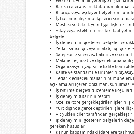
Ekonomik ve mali yeterliğe ilişkin kriter
Banka referans mektubunun alınması v
Bilanço veya eşdeğer belgelerin sunulm
İş hacmine ilişkin belgelerin sunulması
Mesleki ve teknik yeterliğe ilişkin kriter
Aday veya isteklinin mesleki faaliyeti
belgeler
İş deneyimini gösteren belgeler ve dik
Yetkili satıcılığı veya imalatçılığı gös
Satış sonrası servis, bakım ve onarım 
Makine, teçhizat ve diğer ekipmana iliş
Organizasyon yapısı ile kalite kontrold
Kalite ve standart ile ürünlerin piyasay
Tedarik edilecek malların numuneleri, ka
açıklamaları içeren doküman, sunulması v
İş bitirme belgesi düzenleme koşulları
İş deneyim tutarının tespiti
Özel sektöre gerçekleştirilen işlerin i
Yurt dışında gerçekleştirilen işlere ili
Alt yükleniciler tarafından gerçekleştir
İş deneyimini gösteren belgelerin değer
gereken hususlar
Kanun kapsamındaki idarelere taahhüt ed