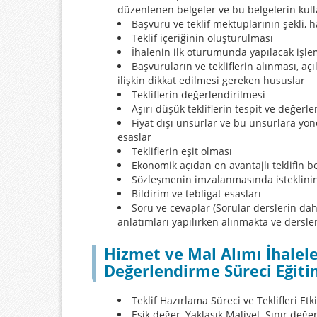
düzenlenen belgeler ve bu belgelerin kulla
Başvuru ve teklif mektuplarının şekli,
Teklif içeriğinin oluşturulması
İhalenin ilk oturumunda yapılacak işle
Başvuruların ve tekliflerin alınması, aç
ilişkin dikkat edilmesi gereken hususlar
Tekliflerin değerlendirilmesi
Aşırı düşük tekliflerin tespit ve değerl
Fiyat dışı unsurlar ve bu unsurlara yön
esaslar
Tekliflerin eşit olması
Ekonomik açıdan en avantajlı teklifin b
Sözleşmenin imzalanmasında isteklinin
Bildirim ve tebligat esasları
Soru ve cevaplar (Sorular derslerin da
anlatımları yapılırken alınmakta ve dersler
Hizmet ve Mal Alımı İhalele
Değerlendirme Süreci Eğiti
Teklif Hazırlama Süreci ve Teklifleri Et
Eşik değer, Yaklaşık Maliyet, Sınır değe