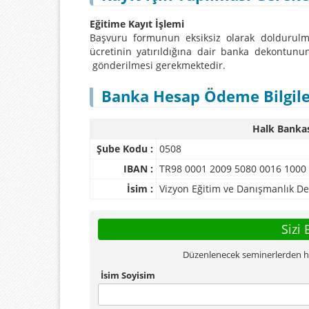
Eğitime Kayıt İşlemi
Başvuru formunun eksiksiz olarak doldurulmas
ücretinin yatırıldığına dair banka dekontu
gönderilmesi gerekmektedir.
Banka Hesap Ödeme Bilgile
Halk Bankas
Şube Kodu :
0508
IBAN :
TR98 0001 2009 5080 0016 1000
İsim :
Vizyon Eğitim ve Danışmanlık Der
Sizi 
Düzenlenecek seminerlerden habe
İsim Soyisim