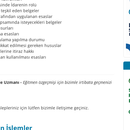
sinde İdarenin rolü
 teşkil eden belgeler
rafından uygulanan esaslar
kapsamında isteyecekleri belgeler
nsurları
a esasları
rgulama yapılma durumu
dikkat edilmesi gereken hususlar
erine itiraz hakkı
dan kullanılması esasları
le Uzmanı -
Eğitmen özgeçmişi için bizimle irtibata geçmenizi
lepleriniz için lütfen bizimle iletişime geçiniz.
n İşlemler