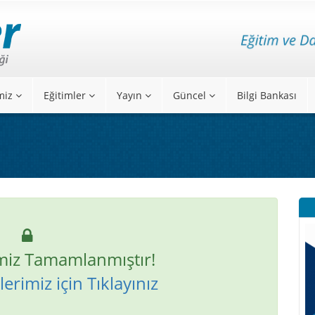
miz
Eğitimler
Yayın
Güncel
Bilgi Bankası
miz Tamamlanmıştır!
erimiz için Tıklayınız