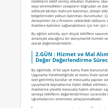
İsteklilerin teklif vermiş oldukları ihalelere, ida
veya veremedikleri cevapların doğrudan ve dolay
edilecek kârdan mahrum kalınması, dolaylı etkis
belgelerinden yoksun kalınması durumudur. Çünk
deneyimleri ile o firmanın sektördeki iddiasını 
ihalelere katılımın sağlanabilmesi için her işin
Bu eğitim aslında, aşırı düşük tekliflere savun
anlamıyla alacağınız bir danışmanlık hizmeti ve
olarak değerlendirilebilir.
2.GÜN : Hizmet ve Mal Alımı 
Değer Değerlendirme Süreci
Bu eğitimde; 4734 sayılı Kamu İhale Kanununda 
Uygulama Yönetmeliğinde ve Kamu İhale Genel T
özel getirilmiş kurallar ve mevzuatta yapılan s
uyuşmazlık kaynaklarına ilişkin dikkat edilmesi
ihalelerine yönelik mevzuata hakim olmaları sağ
ve/veya tekliflerin değerlendirilmesi sürecinde
uğramalarının önlenmesi amaçlanmaktadır.