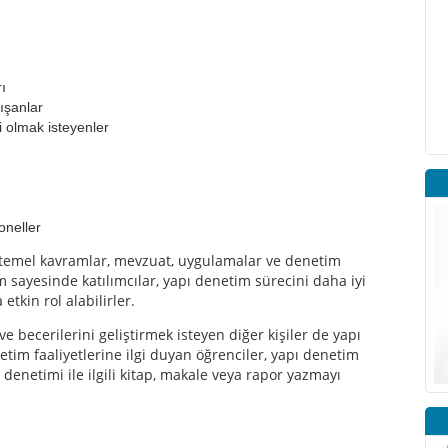
ı
lışanlar
bi olmak isteyenler
oneller
i temel kavramlar, mevzuat, uygulamalar ve denetim
m sayesinde katılımcılar, yapı denetim sürecini daha iyi
etkin rol alabilirler.
i ve becerilerini geliştirmek isteyen diğer kişiler de yapı
etim faaliyetlerine ilgi duyan öğrenciler, yapı denetim
 denetimi ile ilgili kitap, makale veya rapor yazmayı