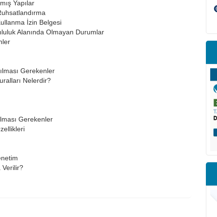
mış Yapılar
Ruhsatlandırma
ullanma İzin Belgesi
mluluk Alanında Olmayan Durumlar
nler
ılması Gerekenler
alları Nelerdir?
ılması Gerekenler
ellikleri
enetim
Verilir?