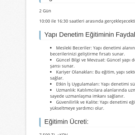
2 Gün
10:00 ile 16:30 saatleri arasında gerçekleşecekti
Yapı Denetim Eğitiminin Faydal
Mesleki Beceriler: Yapı denetimi alanı
becerilerinizi geliştirme fırsatı sunar.
Güncel Bilgi ve Mevzuat: Güncel yapı d
şansı sunar.
Kariyer Olanakları: Bu eğitim, yapı sek
sağlar.
Etkin İş Uygulamaları: Yapı denetimi sü
Uzmanlık: Katılımcılara alanlarında uzm
sayede uzmanlaşma imkanı sağlanır.
Güvenilirlik ve Kalite: Yapı denetimi eği
yükseltmeye yardımcı olur.
Eğitimin Ücreti:
7.500 TL +KDV