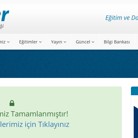
miz
Eğitimler
Yayın
Güncel
Bilgi Bankası
miz Tamamlanmıştır!
erimiz için Tıklayınız