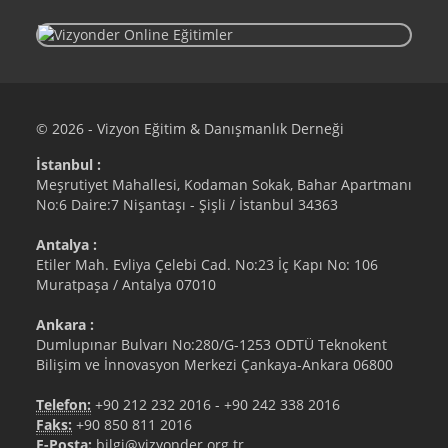
© 2026 - Vizyon Eğitim & Danışmanlık Derneği
İstanbul :
Meşrutiyet Mahallesi, Kodaman Sokak, Bahar Apartmanı
No:6 Daire:7 Nişantaşı - Şişli / İstanbul 34363
Antalya :
Etiler Mah. Evliya Çelebi Cad. No:23 İç Kapı No: 106
Muratpaşa / Antalya 07010
Ankara :
Dumlupınar Bulvarı No:280/G-1253 ODTÜ Teknokent
Bilişim ve İnnovasyon Merkezi Çankaya-Ankara 06800
Telefon:
+90 212 232 2016
-
+90 242 338 2016
Faks:
+90 850 811 2016
E-Posta:
bilgi@vizyonder.org.tr