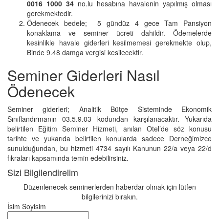
0016 1000 34
no.lu hesabına havalenin yapılmış olması
gerekmektedir.
Ödenecek bedele; 5 gündüz 4 gece Tam Pansiyon
konaklama ve seminer ücreti dahildir. Ödemelerde
kesinlikle havale giderleri kesilmemesi gerekmekte olup,
Binde 9.48 damga vergisi kesilecektir.
Seminer Giderleri Nasıl
Ödenecek
Seminer giderleri; Analitik Bütçe Sisteminde Ekonomik
Sınıflandırmanın 03.5.9.03 kodundan karşılanacaktır. Yukarıda
belirtilen Eğitim Seminer Hizmeti, anılan Otel’de söz konusu
tarihte ve yukarıda belirtilen konularda sadece Derneğimizce
sunulduğundan, bu hizmeti 4734 sayılı Kanunun 22/a veya 22/d
fıkraları kapsamında temin edebilirsiniz.
Sizi Bilgilendirelim
Düzenlenecek seminerlerden haberdar olmak için lütfen
bilgilerinizi bırakın.
İsim Soyisim