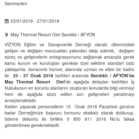
23/01/2018 - 27/01/2018
May Thermal Resort Otel Sandıklı / AFYON
VİZYON Eğitim ve Danışmanlık Derneği olarak; ülkemizdeki
gelişen ve değişen mevzuatları yakından takip ederek, değişen
süreç ve gelişmelerin entegrasyonunu sağlamak amacıyla gerek
kamu kurum ve kuruluşları gerekse özel sektöre standart üstü
yaklaşımla, donanımlı hizmet, alanında uzman ve etkin bir kadro
ile
23 - 27 Ocak 2018
tarihleri arasında
Sandıklı / AFYON’da
May Thermal Resort Otel
’de aşağıda detayları belirtilen İş
Hukukunun en sorunlu alanlarını oluşturan konularda bilgi vermeyi
hem de aşağıda sözü edilen son gelişmeleri yansıtmayı
amaçlamaktadır.
Katılım yapacak personellerin 15 Ocak 2018 Pazartesi gününe
kadar Derneğimize başvuru formunu eksiksiz olarak doldurup,
ödeme dekontu ile birlikte 0 850 811 2016 No’lu faksa
gönderilmesi gerekmektedir.