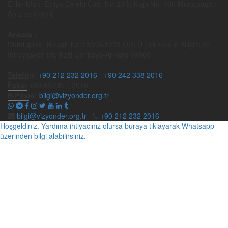
Etiler Mah. Evliya Çelebi Cad. No:23 İç Kapı No: 106 Muratpaşa /
Antalya 07010
Ankara :
Dumlupınar Bulvarı No:280/G-1253 ODTÜ Teknokent Bilişim ve
İnnovasyon Merkezi Çankaya-Ankara 06800
Telefon:
+90 212 232 2016
-
+90 242 338 2016
Faks:
+90 850 811 2016
E-Posta:
bilgi@vizyonder.org.tr
bilgi@vizyonder.org.tr
+90 212 232 2016
Hoşgeldiniz. Yardıma ihtiyacınız olursa buraya tıklayarak Whatsapp
üzerinden bilgi alabilirsiniz.