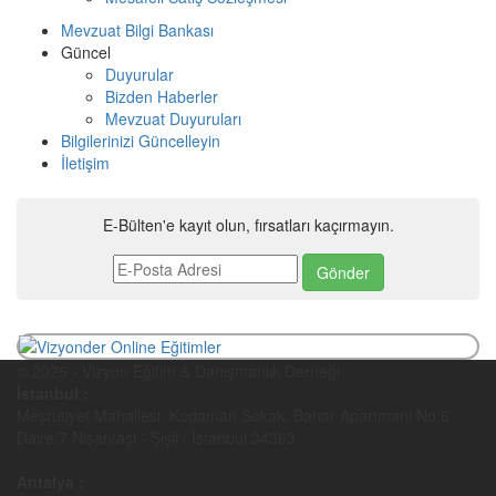
Mevzuat Bilgi Bankası
Güncel
Duyurular
Bizden Haberler
Mevzuat Duyuruları
Bilgilerinizi Güncelleyin
İletişim
E-Bülten'e kayıt olun, fırsatları kaçırmayın.
© 2026 - Vizyon Eğitim & Danışmanlık Derneği
İstanbul :
Meşrutiyet Mahallesi, Kodaman Sokak, Bahar Apartmanı No:6
Daire:7 Nişantaşı - Şişli / İstanbul 34363
Antalya :