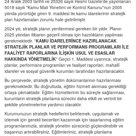
24 Aralık 2003 tarihli ve 25326 sayılı Resmi Gazete'de yayımlanan
5018 sayılı "Kamu Mali Yönetimi ve Kontrol Kanunu"nun 2005
yılında yürürlüğe giren 9. maddesi ile kamu idarelerinin stratejik
plan hazırlamaları zorunlu hale getirilmiştir.
2024 yılı, stratejik planın yenilenmesi gereken bir yıldır. Planın
2025 yılından itibaren geçerli olması için hazırlıkların yapılması
gerekmektedir. "
KAMU İDARELERİNCE HAZIRLANACAK
STRATEJİK PLANLAR VE PERFORMANS PROGRAMLARI İLE
FAALİYET RAPORLARINA İLİŞKİN USUL VE ESASLAR
HAKKINDA YÖNETMELİK
" Geçici 1. Maddesi uyarınca, stratejik
planlar, performans programları ve faaliyet raporları, mahallî
idareler ve sosyal güvenlik kurumları tarafından hazırlanacaktır.
Bu çerçevede, stratejik yönetim dokümanlarının hazırlanması
gerekmektedir. Bu doğrultuda, eğitim hizmeti alınması gerekliliği
ortaya çıkmaktadır. Eğitim hizmetlerinin bu süreçte sağlanması,
kurumların stratejik planlama sürecini daha etkili ve verimli bir
şekilde yönetmelerine yardımcı olacaktır.
Kurumunuzun stratejik hedeflerini belirlemek, uygulamak ve
izlemek için gerekli becerileri kazanmak için tasarlanmış eğitim
programlarımızla, stratejik yönetim sürecinizi güçlendirebilir ve
başarınızı artırabilirsiniz. Eğitimlerimiz, stratejik planlama