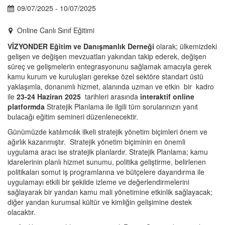
09/07/2025 - 10/07/2025
Online Canlı Sınıf Eğitimi
VİZYONDER Eğitim ve Danışmanlık Derneği
olarak; ülkemizdeki
gelişen ve değişen mevzuatları yakından takip ederek, değişen
süreç ve gelişmelerin entegrasyonunu sağlamak amacıyla gerek
kamu kurum ve kuruluşları gerekse özel sektöre standart üstü
yaklaşımla, donanımlı hizmet, alanında uzman ve etkin bir kadro
ile
23-24 Haziran
2025
​
tarihleri arasında
interaktif online
platformda
Stratejik Planlama ile ilgili tüm sorularınızın yanıt
bulacağı eğitim semineri düzenlenecektir.
Günümüzde katılımcılık ilkeli stratejik yönetim biçimleri önem ve
ağırlık kazanmıştır. Stratejik yönetim biçiminin en önemli
uygulama aracı ise stratejik planlardır. Stratejik Planlama; kamu
idarelerinin planlı hizmet sunumu, politika geliştirme, belirlenen
politikaları somut iş programlarına ve bütçelere dayandırma ile
uygulamayı etkili bir şekilde izleme ve değerlendirmelerini
sağlayarak bir yandan kamu mali yönetimine etkinlik sağlayacak;
diğer yandan kurumsal kültür ve kimliğin gelişimine destek
olacaktır.