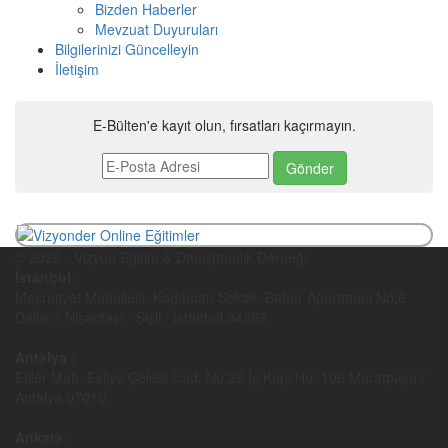
Bizden Haberler
Mevzuat Duyuruları
Bilgilerinizi Güncelleyin
İletişim
E-Bülten'e kayıt olun, fırsatları kaçırmayın.
© 2026 - Vizyon Eğitim & Danışmanlık Derneği
İstanbul :
Meşrutiyet Mahallesi, Kodaman Sokak, Bahar Apartmanı No:6
Daire:7 Nişantaşı - Şişli / İstanbul 34363
Antalya :
Etiler Mah. Evliya Çelebi Cad. No:23 İç Kapı No: 106 Muratpaşa /
Antalya 07010
Ankara :