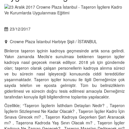
23/12/2017
Crowne Plaza İstanbul Harbiye Şişli / İSTANBUL
Binlerce taşeron işçinin kadroya geçmesinde artık sona gelindi.
Yakın zamanda Meclis'e sunulması beklenen taşeron işçiler
kadroya nasıl geçecek merak ediliyor. 2018 yılı için gündemde
olan; taşeron olarak çalışan personellerin kadroya alınma süreci
ve bu sürecin nasıl işleyeceği konusunda ciddi tereddütler
yaşanmaktadır. Taşeron işçiler konusu ile ilgili Derneğimize çok
sayıda telefon ve eposta gelmiştir. Tüm bu belirsizliklerin
giderilmesi ve sürecin doğru tesis edilmesi amacıyla Derneğimiz
tarafından konuyla ilgili bilgilendirme toplantısı yapılacaktır.
Özellikle; “Taşeron İşçilerin İstihdam Detayları Nedir? , Taşeron
İşçilerin Sözleşmesi Ne Kadar Olacak? , Taşeron İşçiler Kadro İçin
Sınava Girecek mi? , Taşeron Kadroya Geçerken Şart Aranacak
mı? , Taşerona Kadroda Yaş Sınırı Olacak mı? , Taşeron İşçiler
Kadroya Ne Zaman Geçecek? , Taşeron Maaşları Değişecek mi?