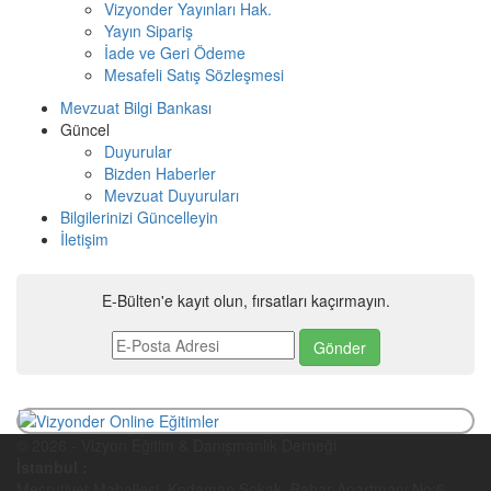
Vizyonder Yayınları Hak.
Yayın Sipariş
İade ve Geri Ödeme
Mesafeli Satış Sözleşmesi
Mevzuat Bilgi Bankası
Güncel
Duyurular
Bizden Haberler
Mevzuat Duyuruları
Bilgilerinizi Güncelleyin
İletişim
E-Bülten'e kayıt olun, fırsatları kaçırmayın.
© 2026 - Vizyon Eğitim & Danışmanlık Derneği
İstanbul :
Meşrutiyet Mahallesi, Kodaman Sokak, Bahar Apartmanı No:6