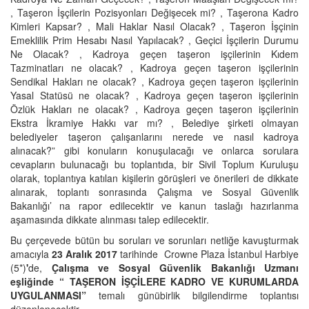
, Taşeron İşçilerin Pozisyonları Değişecek mi? , Taşerona Kadro
Kimleri Kapsar? , Mali Haklar Nasıl Olacak? , Taşeron İşçinin
Emeklilik Prim Hesabı Nasıl Yapılacak? , Geçici İşçilerin Durumu
Ne Olacak? , Kadroya geçen taşeron işçilerinin Kıdem
Tazminatları ne olacak? , Kadroya geçen taşeron işçilerinin
Sendikal Hakları ne olacak? , Kadroya geçen taşeron işçilerinin
Yasal Statüsü ne olacak? , Kadroya geçen taşeron işçilerinin
Özlük Hakları ne olacak? , Kadroya geçen taşeron işçilerinin
Ekstra İkramiye Hakkı var mı? , Belediye şirketi olmayan
belediyeler taşeron çalışanlarını nerede ve nasıl kadroya
alınacak?” gibi konuların konuşulacağı ve onlarca sorulara
cevapların bulunacağı bu toplantıda, bir Sivil Toplum Kuruluşu
olarak, toplantıya katılan kişilerin görüşleri ve önerileri de dikkate
alınarak, toplantı sonrasında Çalışma ve Sosyal Güvenlik
Bakanlığı’ na rapor edilecektir ve kanun taslağı hazırlanma
aşamasında dikkate alınması talep edilecektir.
Bu çerçevede bütün bu soruları ve sorunları netliğe kavuşturmak
amacıyla
23 Aralık 2017
tarihinde Crowne Plaza İstanbul Harbiye
(5*)
'
de,
Çalışma ve Sosyal Güvenlik Bakanlığı Uzmanı
eşliğinde “ TAŞERON İŞÇİLERE KADRO VE KURUMLARDA
UYGULANMASI”
temalı günübirlik bilgilendirme toplantısı