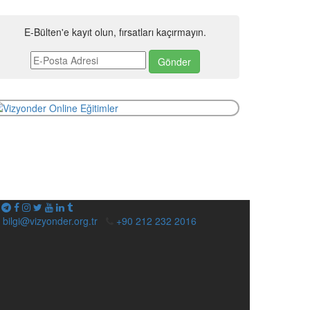
E-Bülten'e kayıt olun, fırsatları kaçırmayın.
bilgi@vizyonder.org.tr
+90 212 232 2016