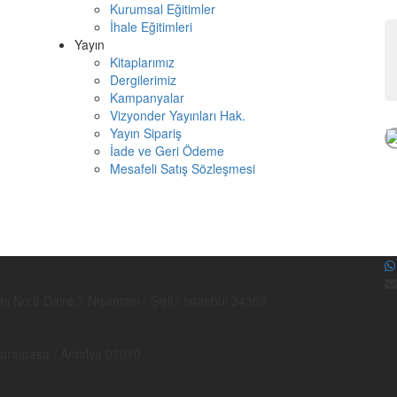
Kurumsal Eğitimler
İhale Eğitimleri
Yayın
Kitaplarımız
Dergilerimiz
Kampanyalar
Vizyonder Yayınları Hak.
Yayın Sipariş
İade ve Geri Ödeme
Mesafeli Satış Sözleşmesi
No:6 Daire:7 Nişantaşı - Şişli / İstanbul 34363
Muratpaşa / Antalya 07010