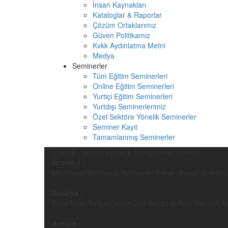
İnsan Kaynakları
Kataloglar & Raporlar
Çözüm Ortaklarımız
Güven Politikamız
Kvkk Aydınlatma Metni
Medya
Seminerler
Tüm Eğitim Seminerleri
Online Eğitim Seminerleri
Yurtiçi Eğitim Seminerleri
Yurtdışı Seminerlerimiz
Özel Sektöre Yönelik Seminerler
Seminer Kayıt
Tamamlanmış Seminerler
© 2026 - Vizyon Eğitim & Danışmanlık Derneği
İstanbul :
Meşrutiyet Mahallesi, Kodaman Sokak, Bahar Apartmanı 
Antalya :
Etiler Mah. Evliya Çelebi Cad. No:23 İç Kapı No: 106 
Ankara :