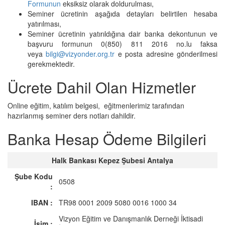
Formunun
eksiksiz olarak doldurulması,
Seminer ücretinin aşağıda detayları belirtilen hesaba
yatırılması,
Seminer ücretinin yatırıldığına dair banka dekontunun ve
başvuru formunun 0(850) 811 2016 no.lu faksa
veya
bilgi@vizyonder.org.tr
e posta adresine gönderilmesi
gerekmektedir.
Ücrete Dahil Olan Hizmetler
Online eğitim, katılım belgesi, eğitmenlerimiz tarafından
hazırlanmış seminer ders notları dahildir.
Banka Hesap Ödeme Bilgileri
Halk Bankası Kepez Şubesi Antalya
Şube Kodu
0508
:
IBAN :
TR98 0001 2009 5080 0016 1000 34
Vizyon Eğitim ve Danışmanlık Derneği İktisadi
İsim :