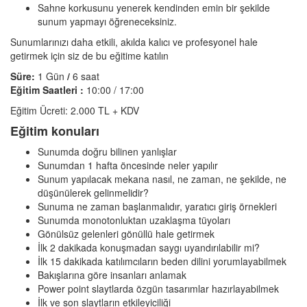
Sahne korkusunu yenerek kendinden emin bir şekilde
sunum yapmayı öğreneceksiniz.
Sunumlarınızı daha etkili, akılda kalıcı ve profesyonel hale
getirmek için siz de bu eğitime katılın
Süre:
1 Gün
/
6 saat
Eğitim Saatleri :
10:00 / 17:00
Eğitim Ücreti: 2.000 TL + KDV
Eğitim konuları
Sunumda doğru bilinen yanlışlar
Sunumdan 1 hafta öncesinde neler yapılır
Sunum yapılacak mekana nasıl, ne zaman, ne şekilde, ne
düşünülerek gelinmelidir?
Sunuma ne zaman başlanmalıdır, yaratıcı giriş örnekleri
Sunumda monotonluktan uzaklaşma tüyoları
Gönülsüz gelenleri gönüllü hale getirmek
İlk 2 dakikada konuşmadan saygı uyandırılabilir mi?
İlk 15 dakikada katılımcıların beden dilini yorumlayabilmek
Bakışlarına göre insanları anlamak
Power point slaytlarda özgün tasarımlar hazırlayabilmek
İlk ve son slaytların etkileyiciliği