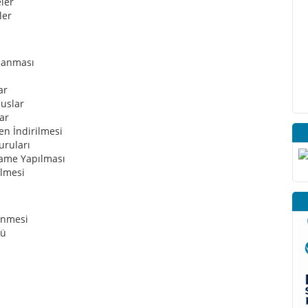
eler
ler
rlanması
ar
suslar
ar
en İndirilmesi
uruları
name Yapılması
ilmesi
lenmesi
lü