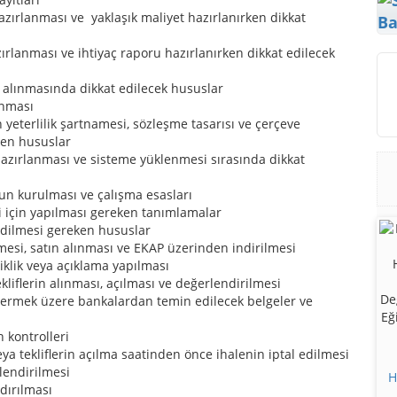
hazırlanması ve yaklaşık maliyet hazırlanırken dikkat
Ba
zırlanması ve ihtiyaç raporu hazırlanırken dikkat edilecek
N alınmasında dikkat edilecek hususlar
anması
 yeterlilik şartnamesi, sözleşme tasarısı ve çerçeve
ken hususlar
hazırlanması ve sisteme yüklenmesi sırasında dikkat
nun kurulması ve çalışma esasları
si için yapılması gereken tanımlamalar
 edilmesi gereken hususlar
esi, satın alınması ve EKAP üzerinden indirilmesi
klik veya açıklama yapılması
kliflerin alınması, açılması ve değerlendirilmesi
termek üzere bankalardan temin edilecek belgeler ve
n kontrolleri
eya tekliflerin açılma saatinden önce ihalenin iptal edilmesi
rlendirilmesi
H
dırılması