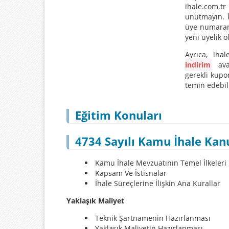
ihale.com.t
unutmayın. 
üye numaranı
yeni üyelik o
Ayrıca, iha
indirim
avan
gerekli kupo
temin edebili
Eğitim Konuları
4734 Sayılı Kamu İhale Kan
Kamu İhale Mevzuatının Temel İlkeleri
Kapsam Ve İstisnalar
İhale Süreçlerine İlişkin Ana Kurallar
Yaklaşık Maliyet
Teknik Şartnamenin Hazırlanması
Yaklaşık Maliyetin Hazırlanması