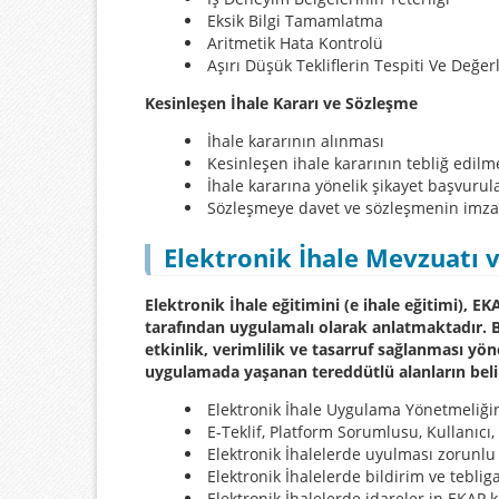
Eksik Bilgi Tamamlatma
Aritmetik Hata Kontrolü
Aşırı Düşük Tekliflerin Tespiti Ve Değer
Kesinleşen İhale Kararı ve Sözleşme
İhale kararının alınması
Kesinleşen ihale kararının tebliğ edilm
İhale kararına yönelik şikayet başvurula
Sözleşmeye davet ve sözleşmenin imz
Elektronik İhale Mevzuatı 
Elektronik İhale eğitimini (e ihale eğitimi), 
tarafından uygulamalı olarak anlatmaktadır. B
etkinlik, verimlilik ve tasarruf sağlanması yön
uygulamada yaşanan tereddütlü alanların be
Elektronik İhale Uygulama Yönetmeliğin
E-Teklif, Platform Sorumlusu, Kullanıc
Elektronik İhalelerde uyulması zorunlu
Elektronik İhalelerde bildirim ve tebliga
Elektronik İhalelerde idareler in EKAP k