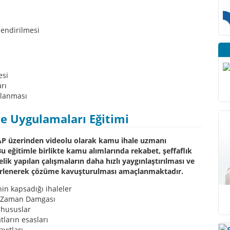
lendirilmesi
esi
rı
alanması
ve Uygulamaları Eğitimi
EKAP üzerinden videolu olarak kamu ihale uzmanı
u eğitimle birlikte kamu alımlarında rekabet, şeffaflık
elik yapılan çalışmaların daha hızlı yaygınlaştırılması ve
lirlenerek çözüme kavuşturulması amaçlanmaktadır.
in kapsadığı ihaleler
ı, Zaman Damgası
 hususlar
tların esasları
ayıtları