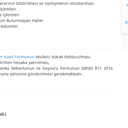
kararının bildirilmesi ve sözleşmenin imzalanması
İşlemleri
e İşlemleri
üküm Bulunmayan Haller
S
 Hükümler
er Kayıt Formunun
eksiksiz olarak doldurulması,
irtilen hesaba yatırılması,
r banka dekontunun ve başvuru formunun 0(850) 811 2016
osta adresine gönderilmesi gerekmektedir.
li.)