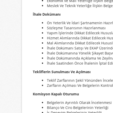
Ekonomik Ve Mali Yeterliğe İlişkin Belg
Meslek Ve Teknik Yeterliğe İlişkin Belge
İhale Dokümanı
Ön Yeterlik Ve İdari Şartnamenin Hazı
Sözleşme Tasarısının Hazırlanması
Yapım İşlerinde Dikkat Edilecek Hususl
Hizmet Alımlarında Dikkat Edilecek Hu
Mal Alımlarında Dikkat Edilecek Hususl
İhale Dokümanı Satışı Ve EKAP Üzerind
İhale Dokümanına Yönelik Şikayet Başv
İhale Dokümanında Açıklama Ve Zeyil
İhale Saatinden Önce İhalenin İptal Ed
Tekliflerin Sunulması Ve Açılması
Teklif Zarflarının Şekil Yönünden İnce
Zarfların Açılması Ve Belgelerin Kontro
Komisyon Kapalı Oturumu
Belgelerin Ayrıntılı Olarak İncelenmesi
Bilanço Ve Ciro Belgelerinin Yeterliği
İş Deneyim Belgelerinin Yeterliği