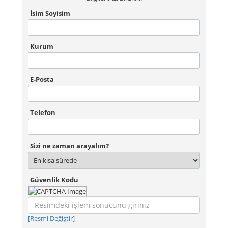
İsim Soyisim
Kurum
E-Posta
Telefon
Sizi ne zaman arayalım?
Güvenlik Kodu
[Resmi Değiştir]