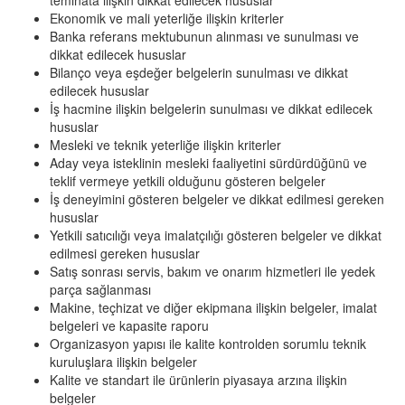
teminata ilişkin dikkat edilecek hususlar
Ekonomik ve mali yeterliğe ilişkin kriterler
Banka referans mektubunun alınması ve sunulması ve
dikkat edilecek hususlar
Bilanço veya eşdeğer belgelerin sunulması ve dikkat
edilecek hususlar
İş hacmine ilişkin belgelerin sunulması ve dikkat edilecek
hususlar
Mesleki ve teknik yeterliğe ilişkin kriterler
Aday veya isteklinin mesleki faaliyetini sürdürdüğünü ve
teklif vermeye yetkili olduğunu gösteren belgeler
İş deneyimini gösteren belgeler ve dikkat edilmesi gereken
hususlar
Yetkili satıcılığı veya imalatçılığı gösteren belgeler ve dikkat
edilmesi gereken hususlar
Satış sonrası servis, bakım ve onarım hizmetleri ile yedek
parça sağlanması
Makine, teçhizat ve diğer ekipmana ilişkin belgeler, imalat
belgeleri ve kapasite raporu
Organizasyon yapısı ile kalite kontrolden sorumlu teknik
kuruluşlara ilişkin belgeler
Kalite ve standart ile ürünlerin piyasaya arzına ilişkin
belgeler