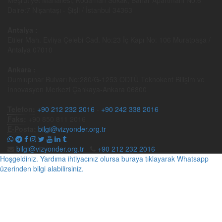
Daire:7 Nişantaşı - Şişli / İstanbul 34363
Antalya :
Etiler Mah. Evliya Çelebi Cad. No:23 İç Kapı No: 106 Muratpaşa /
Antalya 07010
Ankara :
Dumlupınar Bulvarı No:280/G-1253 ODTÜ Teknokent Bilişim ve
İnnovasyon Merkezi Çankaya-Ankara 06800
Telefon:
+90 212 232 2016
-
+90 242 338 2016
Faks:
+90 850 811 2016
E-Posta:
bilgi@vizyonder.org.tr
bilgi@vizyonder.org.tr
+90 212 232 2016
Hoşgeldiniz. Yardıma ihtiyacınız olursa buraya tıklayarak Whatsapp
üzerinden bilgi alabilirsiniz.