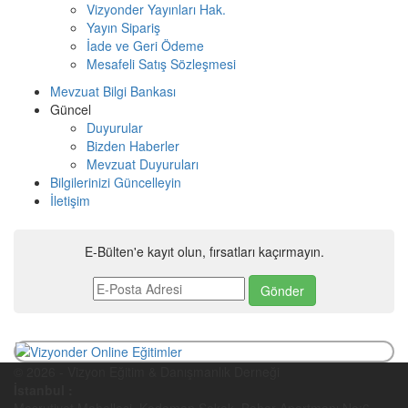
Vizyonder Yayınları Hak.
Yayın Sipariş
İade ve Geri Ödeme
Mesafeli Satış Sözleşmesi
Mevzuat Bilgi Bankası
Güncel
Duyurular
Bizden Haberler
Mevzuat Duyuruları
Bilgilerinizi Güncelleyin
İletişim
E-Bülten'e kayıt olun, fırsatları kaçırmayın.
© 2026 - Vizyon Eğitim & Danışmanlık Derneği
İstanbul :
Meşrutiyet Mahallesi, Kodaman Sokak, Bahar Apartmanı No:6