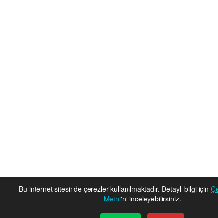
Bu internet sitesinde çerezler kullanılmaktadır. Detaylı bilgi için
Çe
Metni
'ni inceleyebilirsiniz.