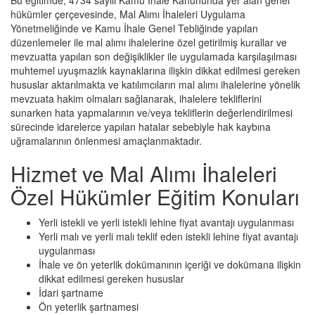
Bu eğitimde; 4734 sayılı Kamu İhale Kanununda yer alan genel
hükümler çerçevesinde, Mal Alımı İhaleleri Uygulama
Yönetmeliğinde ve Kamu İhale Genel Tebliğinde yapılan
düzenlemeler ile mal alımı ihalelerine özel getirilmiş kurallar ve
mevzuatta yapılan son değişiklikler ile uygulamada karşılaşılması
muhtemel uyuşmazlık kaynaklarına ilişkin dikkat edilmesi gereken
hususlar aktarılmakta ve katılımcıların mal alımı ihalelerine yönelik
mevzuata hakim olmaları sağlanarak, ihalelere tekliflerini
sunarken hata yapmalarının ve/veya tekliflerin değerlendirilmesi
sürecinde idarelerce yapılan hatalar sebebiyle hak kaybına
uğramalarının önlenmesi amaçlanmaktadır.
Hizmet ve Mal Alımı İhaleleri
Özel Hükümler Eğitim Konuları
Yerli istekli ve yerli istekli lehine fiyat avantajı uygulanması
Yerli malı ve yerli malı teklif eden istekli lehine fiyat avantajı
uygulanması
İhale ve ön yeterlik dokümanının içeriği ve dokümana ilişkin
dikkat edilmesi gereken hususlar
İdari şartname
Ön yeterlik şartnamesi