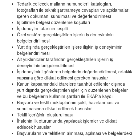
Tedarik edilecek malların numuneleri, katalogları,
fotoğrafları ile teknik şartnameye cevapları ve açıklamaları
içeren doküman, sunulması ve değerlendirilmesi
İş bitirme belgesi düzenleme koşulları
İş deneyim tutarının tespiti
Özel sektöre gerçekleştirilen işlerin iş deneyiminin
belgelendirilmesi
Yurt dışında gerçekleştirilen işlere ilişkin iş deneyiminin
belgelendirilmesi
Alt yükleniciler tarafından gerçekleştirilen işlerin iş
deneyiminin belgelendirilmesi
İş deneyimini gösteren belgelerin değerlendirilmesi, ortaklık
yapısına göre dikkat edilmesi gereken hususlar
Kanun kapsamındaki idarelere taahhüt edilenler dışında
yurt dışında gerçekleştirilen işler için düzenlenen belgeler
ve bu belgelerin kullanım şartları ile EKAP’a kaydı
Başvuru ve teklif mektuplarının şekli, hazırlanması ve
sunulmasında dikkat edilecek hususlar
Teklif içeriğinin oluşturulması
İhalenin ilk oturumunda yapılacak işlemler ve dikkat
edilecek hususlar
Başvuruların ve tekliflerin alınması, açılması ve belgelerdeki