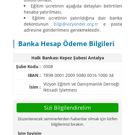
Eğitim ücretinin aşağıda detayları belirtilen
hesaba yatırılması,
Eğitim ücretinin yatırıldığına dair banka
dekontunun
bilgi@vizyonder.org.tr
e posta
adresine gönderilmesi gerekmektedir.
Banka Hesap Ödeme Bilgileri
Halk Bankası Kepez Şubesi Antalya
Şube Kodu :
0508
IBAN :
TR98 0001 2009 5080 0016 1000 34
Vizyon Eğitim ve Danışmanlık Derneği
İsim :
İktisadi İşletmesi
Sizi Bilgilendirelim
Düzenlenecek seminerlerden haberdar olmak için lütfen
bilgilerinizi bırakın.
İsim Soyisim